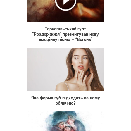
694
Тернопільський гурт
“Роздоріжжя” презентував нову
емоційну пісню – “Вогонь”
60
Яка форма губ підходить вашому
обличчю?