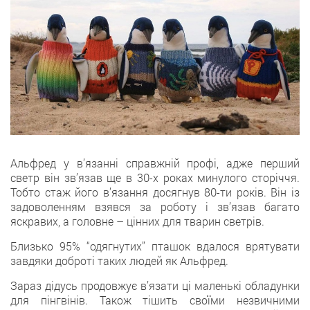
Альфред у в’язанні справжній профі, адже перший
светр він зв’язав ще в 30-х роках минулого сторіччя.
Тобто стаж його в’язання досягнув 80-ти років. Він із
задоволенням взявся за роботу і зв’язав багато
яскравих, а головне – цінних для тварин светрів.
Близько 95% “одягнутих” пташок вдалося врятувати
завдяки доброті таких людей як Альфред.
Зараз дідусь продовжує в’язати ці маленькі обладунки
для пінгвінів. Також тішить своїми незвичними