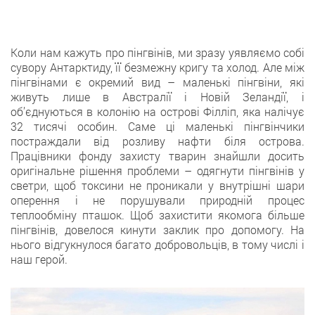
Коли нам кажуть про пінгвінів, ми зразу уявляємо собі
сувору Антарктиду, її безмежну кригу та холод. Але між
пінгвінами є окремий вид – маленькі пінгвіни, які
живуть лише в Австралії і Новій Зеландії, і
об’єднуються в колонію на острові Філліп, яка налічує
32 тисячі особин. Саме ці маленькі пінгвінчики
постраждали від розливу нафти біля острова.
Працівники фонду захисту тварин знайшли досить
оригінальне рішення проблеми – одягнути пінгвінів у
светри, щоб токсини не проникали у внутрішні шари
оперення і не порушували природній процес
теплообміну пташок. Щоб захистити якомога більше
пінгвінів, довелося кинути заклик про допомогу. На
нього відгукнулося багато добровольців, в тому числі і
наш герой.