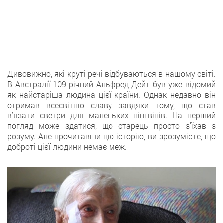
Дивовижно, які круті речі відбуваються в нашому світі.
В Австралії 109-річний Альфред Дейт був уже відомий
як найстаріша людина цієї країни. Однак недавно він
отримав всесвітню славу завдяки тому, що став
в’язати светри для маленьких пінгвінів. На перший
погляд може здатися, що старець просто з’їхав з
розуму. Але прочитавши цю історію, ви зрозумієте, що
доброті цієї людини немає меж.