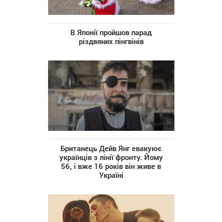
В Японії пройшов парад
різдвяних пінгвінів
Британець Дейв Янг евакуює
українців з лінії фронту. Йому
56, і вже 16 років він живе в
Україні