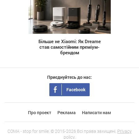
19
Більше не Xiaomi: Як Dreame
став самостійним преміум-
брендом
Приєднуйтесь до нас:
Facebook
Про проект
Реклама
Написати нам
COMA - stop for smile. © 2015-2026 Всі права захищені.
Privacy
policy.