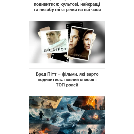
подивитися: культові, найкращі
та незабутні стрічки на всі часи
Бред Пітт – фільми, які варто
подивитись: повний список і
ТОП ролей