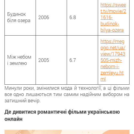
https://swee
t.tv/movie/2
Будинок
2006
6.8
1616-
біля озера
budinok-
bilya-ozera
https://meg
ogo.net/ua/
view/17943
Між небом
2005
6.7
505-mizh-
і землею
nebom-i-
zemleyu.ht
ml
Минули роки, змінилися мода й технології, а ці фільми
все одно лишаються тим самим надійним вибором на
затишний вечір.
Де дивитися романтичні фільми українською
онлайн