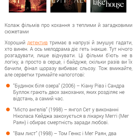
Колаж фільмів про кохання з теплими й загадковими
сюжетами
Хороший
детектив
тримає в напрузі й змушує гадати,
хто винен. А ось мелодрама діє геть інакше. Тут нічого
розгадувати, лише відчувати. Ці фільми б’ють не в
логіку, а просто в серце, і байдуже, скільки разів ви їх
бачили, фінал щоразу вибиває сльозу. Тож вмикайте,
але серветки тримайте напоготові:
“Будинок біля озера” (2006) – Кіану Рівз і Сандра
Буллок грають двох закоханих, яких розділяє не
відстань, а самий час.
“Місто ангелів” (1998) – янгол Сет у виконанні
Ніколаса Кейджа закохується в лікарку Меггі (Мег
Раян) і обирає смертність заради любові.
“Вам лист” (1998) – Том Генкс і Мег Раян, два