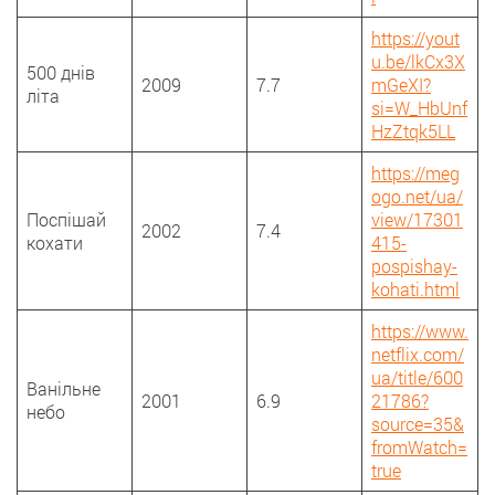
https://yout
u.be/lkCx3X
500 днів
2009
7.7
mGeXI?
літа
si=W_HbUnf
HzZtqk5LL
https://meg
ogo.net/ua/
Поспішай
view/17301
2002
7.4
кохати
415-
pospishay-
kohati.html
https://www.
netflix.com/
ua/title/600
Ванільне
2001
6.9
21786?
небо
source=35&
fromWatch=
true