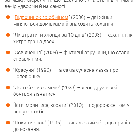
вечір удвох чи й на самоті:
“
Відпочинок за обміном
” (2006) – дві жінки
міняються домівками й знаходять кохання.
“Як втратити хлопця за 10 днів” (2003) – кохання як
хитра гра на двох.
“Освідчення” (2009) – фіктивні заручини, що стали
справжніми.
“Красуня” (1990) – та сама сучасна казка про
Попелюшку.
“До тебе чи до мене” (2023) – двоє друзів, які
бояться зізнатися.
“Їсти, молитися, кохати” (2010) – подорож світом у
пошуках себе.
“Поки ти спав” (1995) – випадковий збіг, що привів
до кохання.