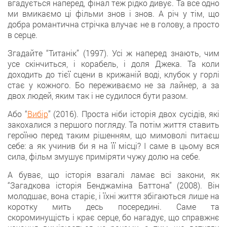
вгадується наперед, фінал теж рідко дивує. Та все одно
ми вмикаємо ці фільми знов і знов. А річ у тім, що
добра романтична стрічка влучає не в голову, а просто
в серце.
Згадайте “Титанік” (1997). Усі ж наперед знають, чим
усе скінчиться, і корабель, і доля Джека. Та коли
доходить до тієї сцени в крижаній воді, клубок у горлі
стає у кожного. Бо переживаємо не за лайнер, а за
двох людей, яким так і не судилося бути разом.
Або “
Вибір
” (2016). Проста ніби історія двох сусідів, які
закохалися з першого погляду. Та потім життя ставить
героїню перед таким рішенням, що мимоволі питаєш
себе: а як учинив би я на її місці? І саме в цьому вся
сила, фільм змушує приміряти чужу долю на себе.
А буває, що історія взагалі ламає всі закони, як
“Загадкова історія Бенджаміна Баттона” (2008). Він
молодшає, вона старіє, і їхні життя збігаються лише на
коротку мить десь посередині. Саме та
скороминущість і крає серце, бо нагадує, що справжнє