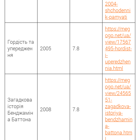
2004-
shchodenni
k-pamyati
https://meg
ogo.net/ua/
Гордість та
view/17567
упереджен
2005
7.8
495-hordist-
ня
i-
uperedzhen
nia.html
https://meg
ogo.net/ua/
view/24565
Загадкова
51-
історія
zagadkova-
2008
7.8
Бенджамін
istoriya-
а Баттона
bendzhamin
a-
battona.htm
l