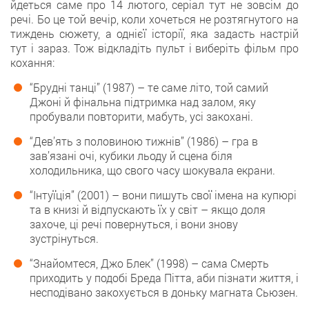
йдеться саме про 14 лютого, серіал тут не зовсім до
речі. Бо це той вечір, коли хочеться не розтягнутого на
тиждень сюжету, а однієї історії, яка задасть настрій
тут і зараз. Тож відкладіть пульт і виберіть фільм про
кохання:
“Брудні танці” (1987) – те саме літо, той самий
Джоні й фінальна підтримка над залом, яку
пробували повторити, мабуть, усі закохані.
“Дев’ять з половиною тижнів” (1986) – гра в
зав’язані очі, кубики льоду й сцена біля
холодильника, що свого часу шокувала екрани.
“Інтуїція” (2001) – вони пишуть свої імена на купюрі
та в книзі й відпускають їх у світ – якщо доля
захоче, ці речі повернуться, і вони знову
зустрінуться.
“Знайомтеся, Джо Блек” (1998) – сама Смерть
приходить у подобі Бреда Пітта, аби пізнати життя, і
несподівано закохується в доньку магната Сьюзен.