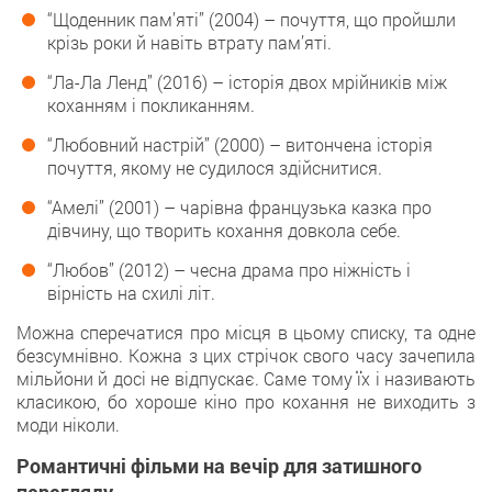
“Щоденник пам’яті” (2004) – почуття, що пройшли
крізь роки й навіть втрату пам’яті.
“Ла-Ла Ленд” (2016) – історія двох мрійників між
коханням і покликанням.
“Любовний настрій” (2000) – витончена історія
почуття, якому не судилося здійснитися.
“Амелі” (2001) – чарівна французька казка про
дівчину, що творить кохання довкола себе.
“Любов” (2012) – чесна драма про ніжність і
вірність на схилі літ.
Можна сперечатися про місця в цьому списку, та одне
безсумнівно. Кожна з цих стрічок свого часу зачепила
мільйони й досі не відпускає. Саме тому їх і називають
класикою, бо хороше кіно про кохання не виходить з
моди ніколи.
Романтичні фільми на вечір для затишного