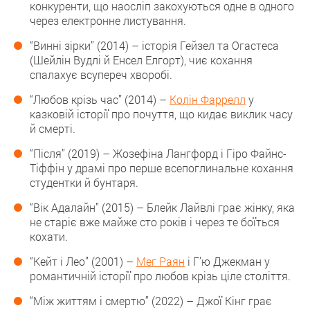
конкуренти, що наосліп закохуються одне в одного
через електронне листування.
“Винні зірки” (2014) – історія Гейзел та Огастеса
(Шейлін Вудлі й Енсел Елгорт), чиє кохання
спалахує всупереч хворобі.
“Любов крізь час” (2014) –
Колін Фаррелл
у
казковій історії про почуття, що кидає виклик часу
й смерті.
“Після” (2019) – Жозефіна Лангфорд і Гіро Файнс-
Тіффін у драмі про перше всепоглинальне кохання
студентки й бунтаря.
“Вік Адалайн” (2015) – Блейк Лайвлі грає жінку, яка
не старіє вже майже сто років і через те боїться
кохати.
“Кейт і Лео” (2001) –
Мег Раян
і Г’ю Джекман у
романтичній історії про любов крізь ціле століття.
“Між життям і смертю” (2022) – Джої Кінг грає