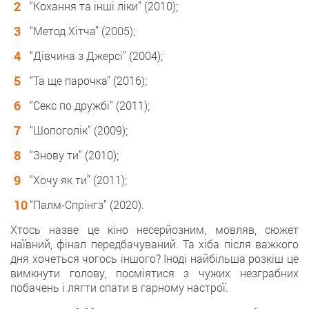
“Кохання та інші ліки” (2010);
“Метод Хітча” (2005);
“Дівчина з Джерсі” (2004);
“Та ще парочка” (2016);
“Секс по дружбі” (2011);
“Шопоголік” (2009);
“Знову ти” (2010);
“Хочу як ти” (2011);
“Палм-Спрінгз” (2020).
Хтось назве це кіно несерйозним, мовляв, сюжет
наївний, фінал передбачуваний. Та хіба після важкого
дня хочеться чогось іншого? Іноді найбільша розкіш це
вимкнути голову, посміятися з чужих незграбних
побачень і лягти спати в гарному настрої.