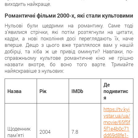
виходить найкраще.
Романтичні фільми 2000-х, які стали культовими
Нульові були щедрими на романтику. Саме тоді
з’явилися стрічки, які потім розтягнули на цитати,
кадри, а нові покоління досі переглядають їх, наче
вперше. Дещо з цього вже траплялося вам у нашій
добірці, та хіба ж це привід оминути? Навпаки, по-
справжньому культове романтичне кіно не грішно
назвати вкотре, бо воно того варте. Тримайте
найяскравіше з нульових:
Де
Назва
Рік
IMDb
подивитис
я
https://tv.kyi
vstar.ua/ua/
movie/65f5f
Щоденник
5f1e4b0c71
2004
7.8
пам’яті
dd69d8fe1-