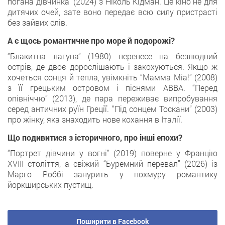
погана дівчинка” (2024) з Ніколь Кідман. Це кіно не для
дитячих очей, зате воно передає всю силу пристрасті
без зайвих слів.
А є щось романтичне про море й подорожі?
“Блакитна лагуна” (1980) перенесе на безлюдний
острів, де двоє дорослішають і закохуються. Якщо ж
хочеться сонця й тепла, увімкніть “Мамма Міа!” (2008)
з її грецьким островом і піснями ABBA. “Перед
опівніччю” (2013), де пара переживає випробування
серед античних руїн Греції. “Під сонцем Тоскани” (2003)
про жінку, яка знаходить нове кохання в Італії.
Що подивитися з історичного, про інші епохи?
“Портрет дівчини у вогні” (2019) поверне у Францію
XVIII століття, а свіжий “Буремний перевал” (2026) із
Марго Роббі занурить у похмуру романтику
йоркширських пустищ.
Поширити в Facebook