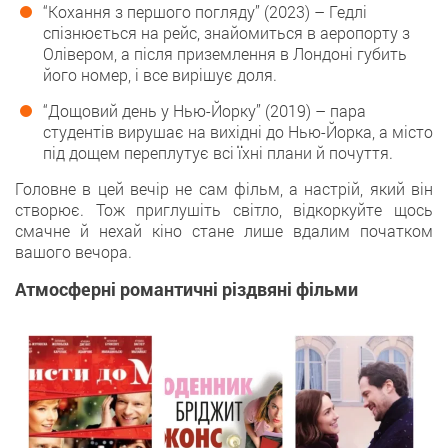
“Кохання з першого погляду” (2023) – Гедлі
спізнюється на рейс, знайомиться в аеропорту з
Олівером, а після приземлення в Лондоні губить
його номер, і все вирішує доля.
“Дощовий день у Нью-Йорку” (2019) – пара
студентів вирушає на вихідні до Нью-Йорка, а місто
під дощем переплутує всі їхні плани й почуття.
Головне в цей вечір не сам фільм, а настрій, який він
створює. Тож приглушіть світло, відкоркуйте щось
смачне й нехай кіно стане лише вдалим початком
вашого вечора.
Атмосферні романтичні різдвяні фільми