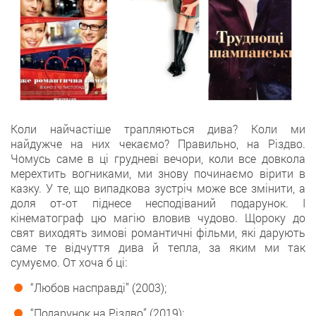
Коли найчастіше трапляються дива? Коли ми
найдужче на них чекаємо? Правильно, на Різдво.
Чомусь саме в ці грудневі вечори, коли все довкола
мерехтить вогниками, ми знову починаємо вірити в
казку. У те, що випадкова зустріч може все змінити, а
доля от-от піднесе несподіваний подарунок. І
кінематограф цю магію вловив чудово. Щороку до
свят виходять зимові романтичні фільми, які дарують
саме те відчуття дива й тепла, за яким ми так
сумуємо. От хоча б ці:
“Любов насправді” (2003);
“Подарунок на Різдво” (2019);