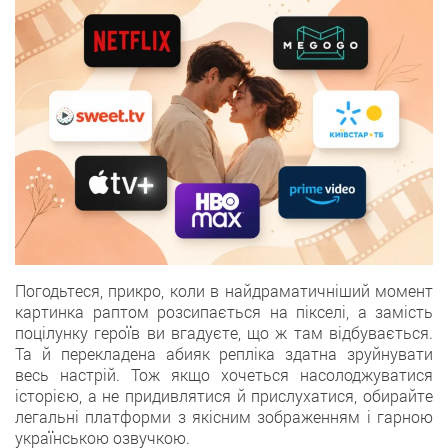
Погодьтеся, прикро, коли в найдраматичніший момент
картинка раптом розсипається на пікселі, а замість
поцілунку героїв ви вгадуєте, що ж там відбувається.
Та й перекладена абияк репліка здатна зруйнувати
весь настрій. Тож якщо хочеться насолоджуватися
історією, а не придивлятися й прислухатися, обирайте
легальні платформи з якісним зображенням і гарною
українською озвучкою.