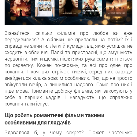
Зізнайтеся, скільки фільмів про любов ви вже
передивилися? А скільки ще припасли на потім? Їх і
справді не злічити. Легкі й кумедні, від яких усмішка не
сходить з обличчя. Палкі та пристрасні, що змушують
червоніти. Тихі й щемкі, після яких рука сама тягнеться
по серветку. Кожен по-своєму, та всі про одне, про
кохання. І хоч цих стрічок тисячі, серед них завжди
знайдеться кілька зовсім особливих. Тих, що не просто
звікували вечір, а лишилися надовго. Саме про них і
піде мова. Тримайте добірку фільмів, які закохують у
себе з перших кадрів і нагадують, що справжнє
кохання таки існує.
Що робить романтичні фільми такими
особливими для глядачів
Здавалося б, у чому секрет? Сюжет частенько