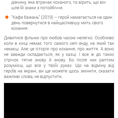
дівчину, яка втрачає коханого, та вірить, що він
шле їй знаки з потойбіччя.
“Кафе бажань” (2019) – герой намагається на один
день повернутися в найщасливішу мить свого
кохання.
Дивитися фільми про любов часом нелегко. Особливо
коли в кінці немає того самого хепі енду, на який так
чекаєш. Але це історія про кохання, про життя. А воно
не завжди складається, як у казці. І все ж до таких
стрічок тягне знову й знову. Бо після них раптом
розумієш, що все у твоїх руках. Що на відміну від
героїв на екрані, ви ще можете щось змінити, сказати
важливі слова, не відпустити.