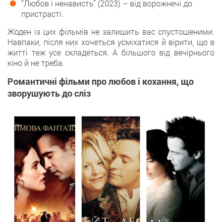
“Любов і ненависть” (2023) – від ворожнечі до
пристрасті.
Жоден із цих фільмів не залишить вас спустошеними.
Навпаки, після них хочеться усміхатися й вірити, що в
житті теж усе складеться. А більшого від вечірнього
кіно й не треба.
Романтичні фільми про любов і кохання, що
зворушують до сліз