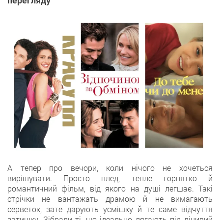
перегляду
А тепер про вечори, коли нічого не хочеться
вирішувати. Просто плед, тепле горнятко й
романтичний фільм, від якого на душі легшає. Такі
стрічки не вантажать драмою й не вимагають
серветок, зате дарують усмішку й те саме відчуття
затишку. Зібрали ті, що ідеально лягають під лінивий