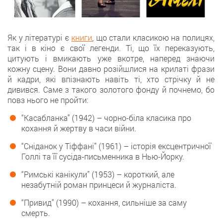
Як у літературі є
книги
, що стали класикою на полицях,
так і в кіно є свої легенди. Ті, що їх переказують,
цитують і вмикають уже вкотре, наперед знаючи
кожну сцену. Вони давно розійшлися на крилаті фрази
й кадри, які впізнають навіть ті, хто стрічку й не
дивився. Саме з такого золотого фонду й почнемо, бо
повз нього не пройти:
“Касабланка” (1942) – чорно-біла класика про
кохання й жертву в часи війни.
“Сніданок у Тіффані” (1961) – історія ексцентричної
Голлі та її сусіда-письменника в Нью-Йорку.
“Римські канікули” (1953) – короткий, але
незабутній роман принцеси й журналіста.
“Привид” (1990) – кохання, сильніше за саму
смерть.