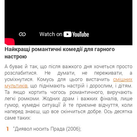
Найкращі романтичні комедії для гарного
настрою
А буває й так, що після важкого дня хочеться просто
розслабитися. Не думати, не переживати, а
усміхнутися. Комусь для цього вистачить
смішних
мультиків
, що піднімають настрій і дорослим, і дітям.
Та якщо кортить чогось романтичного, виручають
легкі ромкоми. Жодних драм і важких фіналів, лише
гумор, кумедні ситуації й те приємне відчуття, коли
наперед знаєш, що все скінчиться добре. Ось десятка
саме таких:
“Диявол носить Прада (2006);