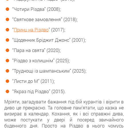
“Чотири Різдва” (2008);
“Святкове замовлення” (2018);
“
Принц на Різдво
” (2017);
“Щоденник Бріджит Джонс” (2001);
“Пара на свята” (2020);
“Різдво з колишнім” (2025);
“Труднощі із шампанським” (2025);
“Листи до М” (2011);
“Якраз під Різдво” (2015).
Мріяти, загадувати бажання під бій курантів і вірити в
диво це прекрасно. Та головне пам’ятати, що казка не
визирає в календар. Кохання, як і всі справжні дива,
може постукати у двері й посеред звичайного
буденного дня. Просто на Різдво в нього чомусь