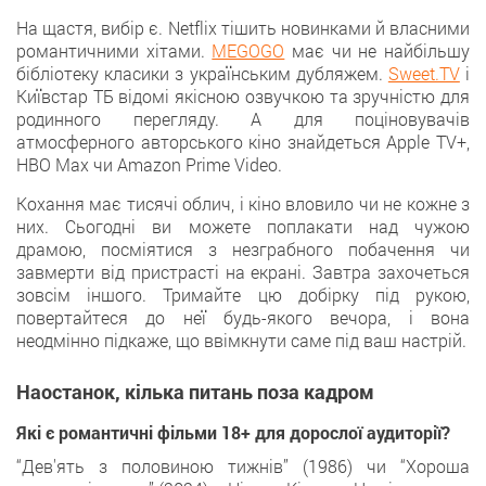
На щастя, вибір є. Netflix тішить новинками й власними
романтичними хітами.
MEGOGO
має чи не найбільшу
бібліотеку класики з українським дубляжем.
Sweet.TV
і
Київстар ТБ відомі якісною озвучкою та зручністю для
родинного перегляду. А для поціновувачів
атмосферного авторського кіно знайдеться Apple TV+,
HBO Max чи Amazon Prime Video.
Кохання має тисячі облич, і кіно вловило чи не кожне з
них. Сьогодні ви можете поплакати над чужою
драмою, посміятися з незграбного побачення чи
завмерти від пристрасті на екрані. Завтра захочеться
зовсім іншого. Тримайте цю добірку під рукою,
повертайтеся до неї будь-якого вечора, і вона
неодмінно підкаже, що ввімкнути саме під ваш настрій.
Наостанок, кілька питань поза кадром
Які є романтичні фільми 18+ для дорослої аудиторії?
“Дев'ять з половиною тижнів” (1986) чи “Хороша