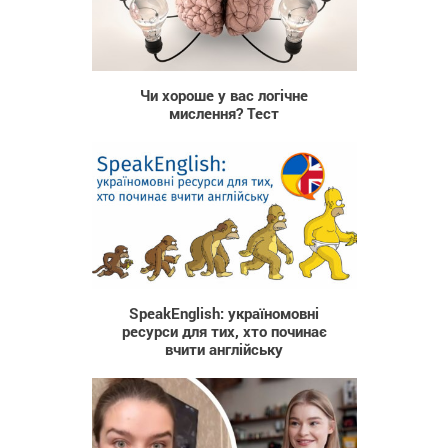
31 004
Чи хороше у вас логічне
мислення? Тест
978
SpeakEnglish: україномовні
ресурси для тих, хто починає
вчити англійську