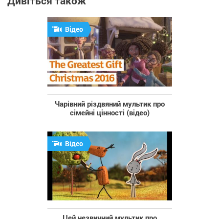
Дивіться також
Відео
Чарівний різдвяний мультик про
сімейні цінності (відео)
Відео
Цей незвичний мультик про