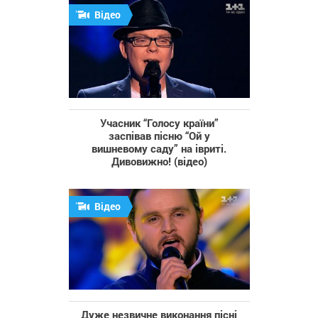
Відео
Учасник “Голосу країни”
заспівав пісню “Ой у
вишневому саду” на івриті.
Дивовижно! (відео)
Відео
Дуже незвичне виконання пісні