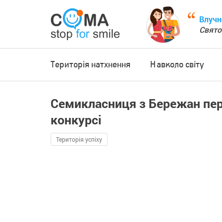
Влучн
Свято
Територія натхнення
Навколо світу
Cемикласниця з Бережан пе
конкурсі
Територія успіху