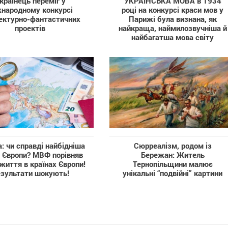
країнець переміг у
УКРАЇНСЬКА МОВА в 1934
народному конкурсі
році на конкурсі краси мов у
ектурно-фантастичних
Парижі була визнана, як
проектів
найкраща, наймилозвучніша й
найбагатша мова світу
а: чи справді найбідніша
Сюрреалізм, родом із
а Європи? МВФ порівняв
Бережан: Житель
 життя в країнах Європи!
Тернопільщини малює
зультати шокують!
унікальні “подвійні” картини