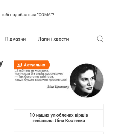
 тобі подобається “COMA”?
Підказки
Лапи і хвости
у
Актуально
10 наших улюблених віршів
геніальної Ліни Костенко