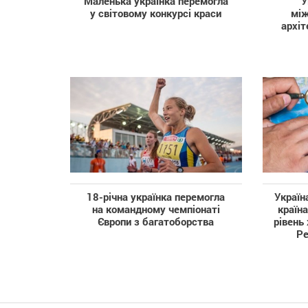
Маленька українка перемогла
У
у світовому конкурсі краси
між
архіт
18-річна українка перемогла
Україн
на командному чемпіонаті
країн
Європи з багатоборства
рівень
Ре