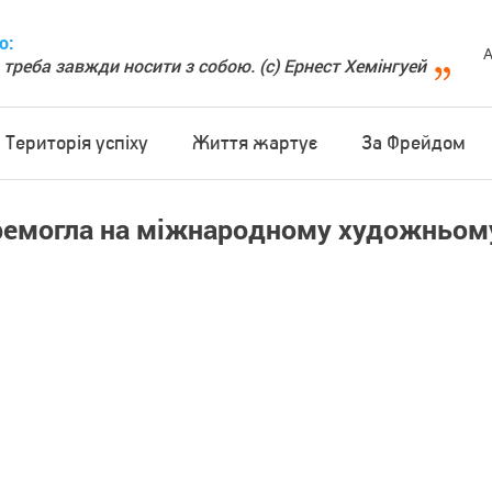
о:
А
 треба завжди носити з собою. (с) Ернест Хемінгуей
Територія успіху
Життя жартує
За Фрейдом
ремогла на міжнародному художньом