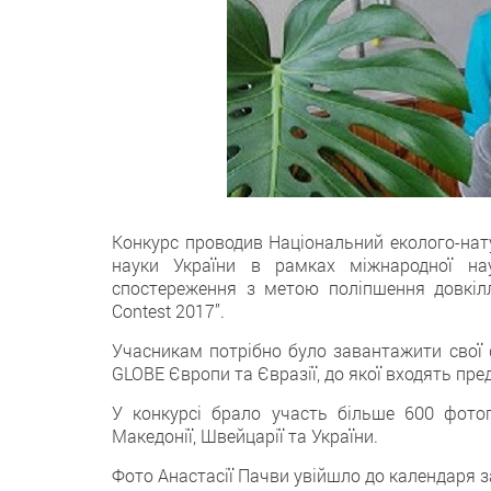
Конкурс проводив Національний еколого-нату
науки України в рамках міжнародної нау
спостереження з метою поліпшення довкілля
Contest 2017”.
Учасникам потрібно було завантажити свої ф
GLOBE Європи та Євразії, до якої входять пре
У конкурсі брало участь більше 600 фотограф
Македонії, Швейцарії та України.
Фото Анастасії Пачви увійшло до календаря з