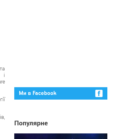
та
 і
re
Ми в Facebook
ії
ів,
Популярне