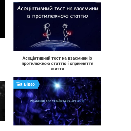
6 371
Асоціативний тест на взаємини із
протилежною статтю і сприйняття
життя
Відео
1 667