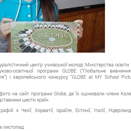
ралістичний центр учнівської молоді Міністерства освіти 
ково-освітньої програми GLOBE (“Глобальне вивчення
”) і європейського конкурсу “GLOBE at MY School Pictu
ото на сайт програми Globe, де їх оцінювали члени Колег
дставники шести країн.
ій з Чехії, Хорватії, Ізраїля, Естонії, Італії, Нідерланд
а листопад.