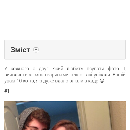
Зміст
У кожного є друг, який любить псувати фото. І,
виявляється, між тваринами теж є такі унікали. Вашій
увазі 10 котів, які дуже вдало влізли в кадр 😀
#1