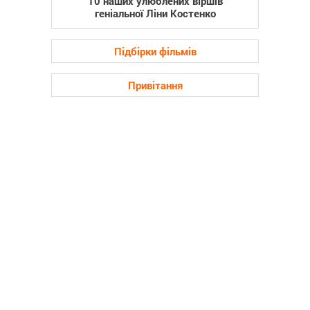
10 наших улюблених віршів
геніальної Ліни Костенко
Підбірки фільмів
Привітання