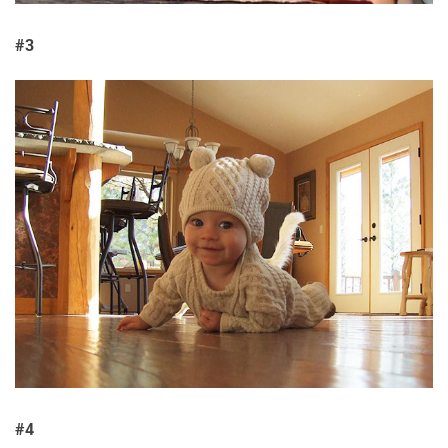
#3
#4