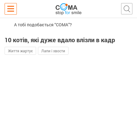
А тобі подобається “COMA”?
10 котів, які дуже вдало влізли в кадр
Життя жартує
Лапи і хвости