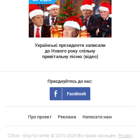
5 819
Українські президенти записали
до Нового року спільну
привітальну пісню (відео)
Приєднуйтесь до нас:
Facebook
Про проект
Реклама
Написати нам
COMA - stop for smile. © 2015-2026 Всі права захищені.
Privacy