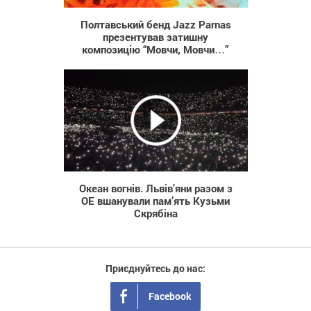
Полтавський бенд Jazz Parnas
презентував затишну
композицію “Мовчи, Мовчи…”
457
Океан вогнів. Львів’яни разом з
ОЕ вшанували пам’ять Кузьми
Скрябіна
Приєднуйтесь до нас:
Facebook