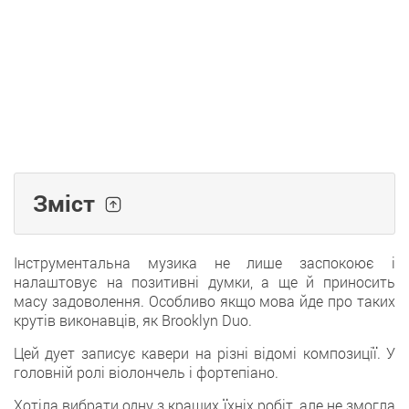
Зміст
Інструментальна музика не лише заспокоює і
налаштовує на позитивні думки, а ще й приносить
масу задоволення. Особливо якщо мова йде про таких
крутів виконавців, як Brooklyn Duo.
Цей дует записує кавери на різні відомі композиції. У
головній ролі віолончель і фортепіано.
Хотіла вибрати одну з кращих їхніх робіт, але не змогла