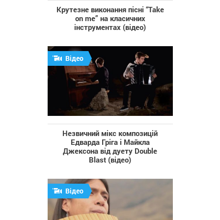
Крутезне виконання пісні “Take
on me” на класичних
інструментах (відео)
Відео
Незвичний мікс композицій
Едварда Гріга і Майкла
Джексона від дуету Double
Blast (відео)
Відео