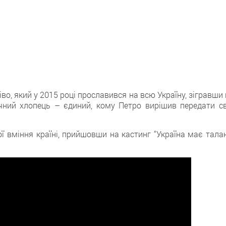
во, який у 2015 році прославився на всю Україну, зігравши
чний хлопець – єдиний, кому Петро вирішив передати св
ї вміння країні, прийшовши на кастинг “Україна має талан