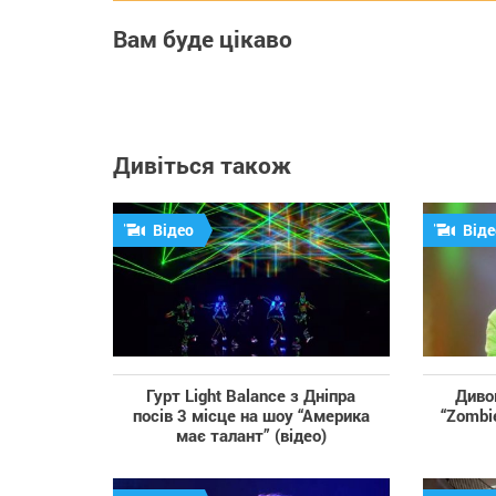
Вам буде цікаво
Дивіться також
Відео
Віде
Гурт Light Balance з Дніпра
Диво
посів 3 місце на шоу “Америка
“Zombi
має талант” (відео)