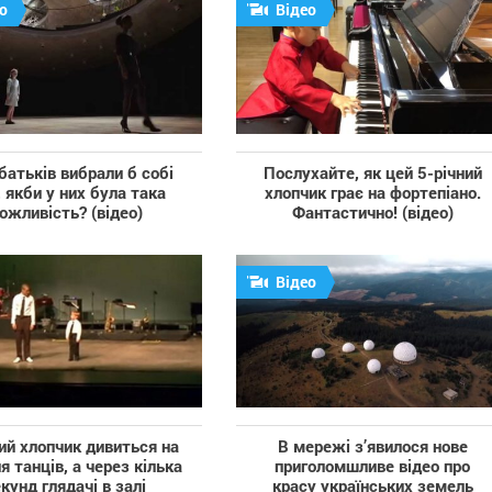
о
Відео
батьків вибрали б собі
Послухайте, як цей 5-річний
, якби у них була така
хлопчик грає на фортепіано.
ожливість? (відео)
Фантастично! (відео)
Відео
ий хлопчик дивиться на
В мережі з’явилося нове
я танців, а через кілька
приголомшливе відео про
кунд глядачі в залі
красу українських земель