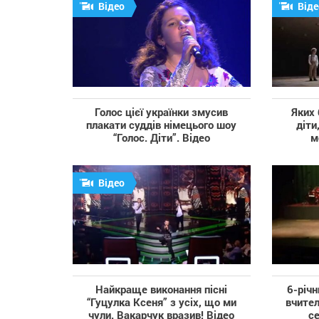
Відео
Віде
Голос цієї українки змусив
Яких 
плакати суддів німецього шоу
діти
“Голос. Діти”. Відео
м
Відео
Найкраще виконання пісні
6-річн
“Гуцулка Ксеня” з усіх, що ми
вчител
чули. Вакарчук вразив! Відео
се