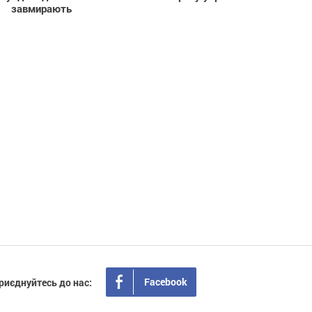
завмирають
Facebook
риєднуйтесь до нас: