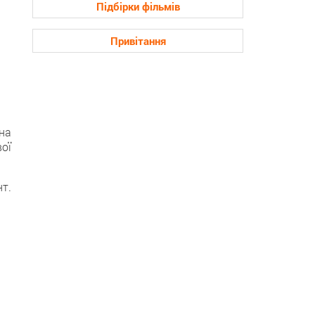
Підбірки фільмів
Привітання
 на
ої
т.