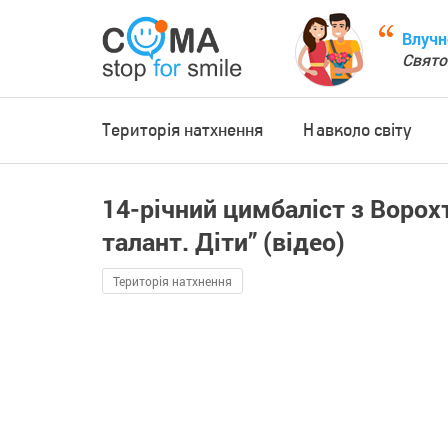
Влучн
Свято
Територія натхнення
Навколо світу
14-річний цимбаліст з Ворохт
талант. Діти” (відео)
Територія натхнення