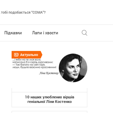
 тобі подобається “COMA”?
Підказки
Лапи і хвости
Актуально
10 наших улюблених віршів
геніальної Ліни Костенко