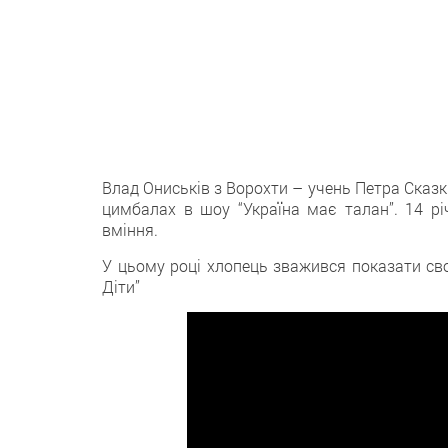
Влад Ониськів з Ворохти – учень Петра Сказкі
цимбалах в шоу “Україна має талан”. 14 рі
вміння.
У цьому році хлопець зважився показати сво
Діти”