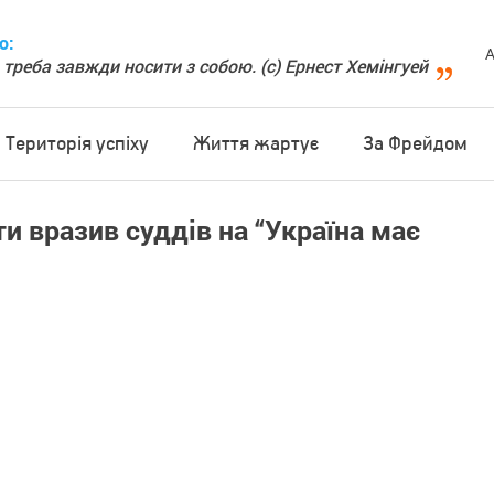
о:
А
 треба завжди носити з собою. (с) Ернест Хемінгуей
Територія успіху
Життя жартує
За Фрейдом
и вразив суддів на “Україна має