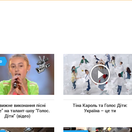
о
вижне виконання пісні
Тіна Кароль та Голос Діти:
e” на талант-шоу “Голос.
Україна – це ти
Діти” (відео)