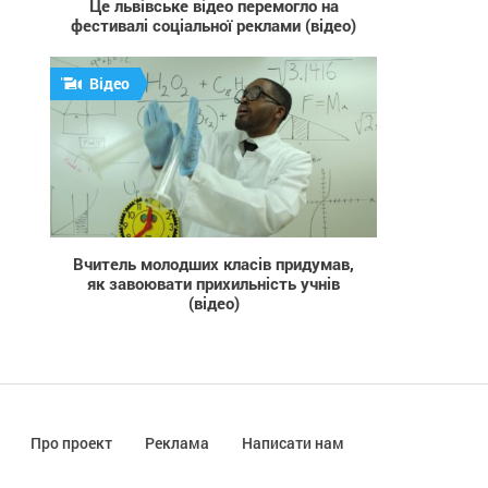
Це львівське відео перемогло на
фестивалі соціальної реклами (відео)
Відео
922
Вчитель молодших класів придумав,
як завоювати прихильність учнів
(відео)
Про проект
Реклама
Написати нам