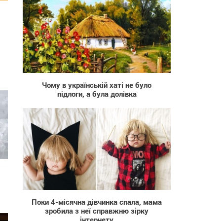
18 709
Чому в українській хаті не було
підлоги, а була долівка
781
Поки 4-місячна дівчинка спала, мама
зробила з неї справжню зірку
інтернету