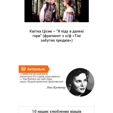
Квітка Цісик – “Я піду в далекі
гори” (фрагмент з х/ф «Тіні
забутих предків»)
Актуально
10 наших улюблених віршів