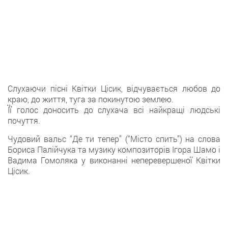
Слухаючи пісні Квітки Цісик, відчувається любов до
краю, до життя, туга за покинутою землею.
Її голос доносить до слухача всі найкращі людські
почуття.
Чудовий вальс “Де ти тепер” (“Місто спить”) на слова
Бориса Палійчука та музику композиторів Ігора Шамо і
Вадима Гомоляка у виконанні неперевершеної Квітки
Цісик.