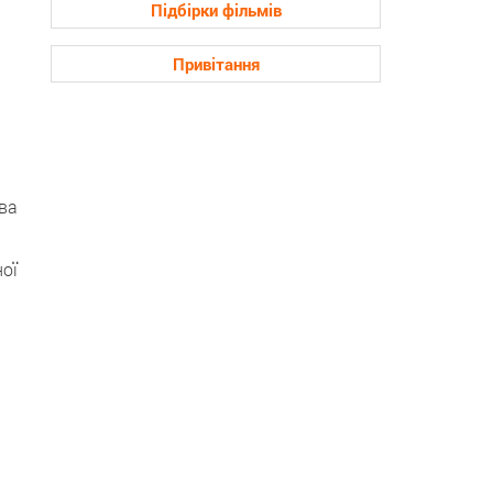
Підбірки фільмів
Привітання
тва
ої