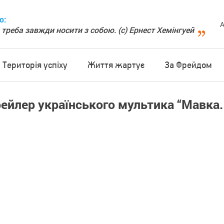
о:
А
 треба завжди носити з собою. (с) Ернест Хемінгуей
Територія успіху
Життя жартує
За Фрейдом
ейлер українського мультика “Мавка.