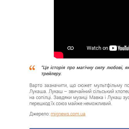
“Це історія про магічну силу любові, я
трейлеру.
Варто зазначити, що сюжет мультфільму поб
Лукаша. Лукаш – звичайний сільський хлопець
на сопілці. Завдяки музиці Мавка і Лукаш зу
перешкод їх союз майже неможливий.
Джерело:
mignews.com.ua