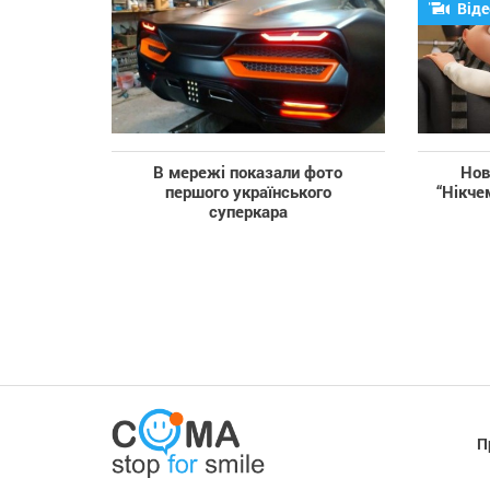
Віде
В мережі показали фото
Нов
першого українського
“Нікче
суперкара
П