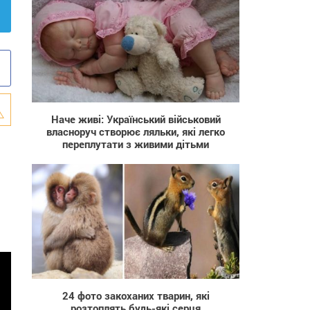
73 422
Наче живі: Український військовий
власноруч створює ляльки, які легко
переплутати з живими дітьми
87 269
24 фото закоханих тварин, які
розтоплять будь-які серця