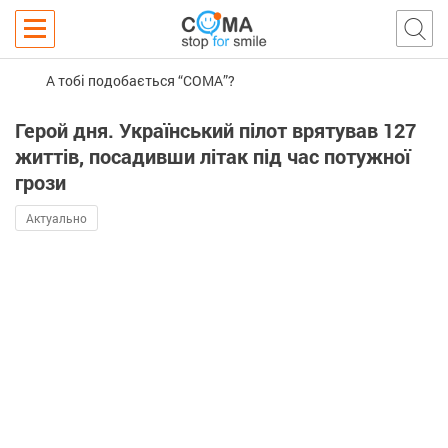
А тобі подобається “COMA”?
Герой дня. Український пілот врятував 127
життів, посадивши літак під час потужної
грози
Актуально