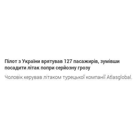
Пілот з України врятував 127 пасажирів, зумівши
посадити літак попри серйозну грозу
Чоловік керував літаком турецької компанії Atlasglobal.