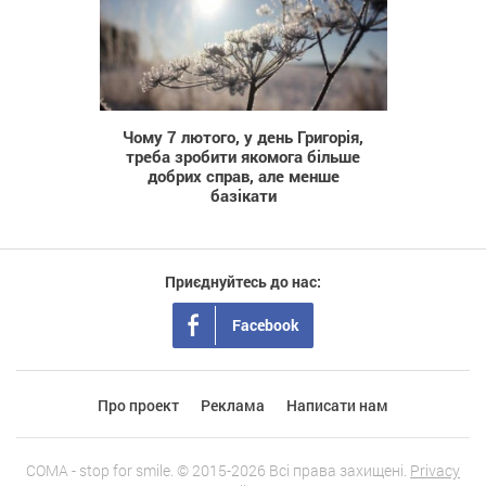
671
Чому 7 лютого, у день Григорія,
треба зробити якомога більше
добрих справ, але менше
базікати
Приєднуйтесь до нас:
Facebook
Про проект
Реклама
Написати нам
COMA - stop for smile. © 2015-2026 Всі права захищені.
Privacy