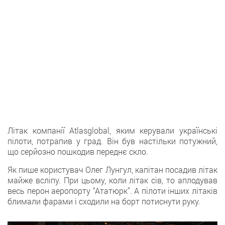
Літак компанії Atlasglobal, яким керували українські
пілоти, потрапив у град. Він був настільки потужний,
що серйозно пошкодив переднє скло.
Як пише користувач Олег Лунгул, капітан посадив літак
майже всліпу. При цьому, коли літак сів, то аплодував
весь перон аеропорту “Ататюрк”. А пілоти інших літаків
блимали фарами і сходили на борт потиснути руку.