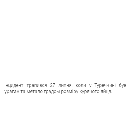
Інцидент трапився 27 липня, коли у Туреччині був
ураган та метало градом розміру курячого яйця.