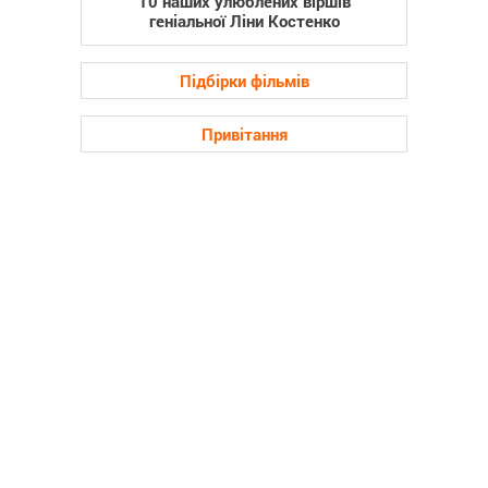
10 наших улюблених віршів
геніальної Ліни Костенко
Підбірки фільмів
Привітання