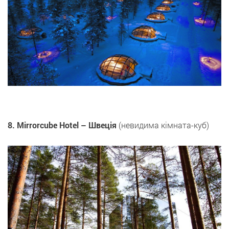
8. Mirrorcube Hotel – Швеція
(невидима кімната-куб)