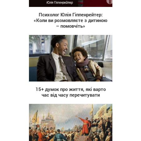
32 849
Психолог Юлія Гіппенрейтер:
«Коли ви розмовляєте з дитиною
– помовчіть»
709
15+ думок про життя, які варто
час від часу перечитувати