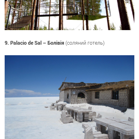
9. Palacio de Sal – Болівія
(соляний готель)