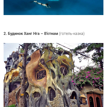
2. Будинок Ханг Нга – В’єтнам
(готель-казка)