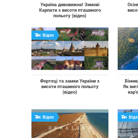
Україна дивовижна! Зимові
Осін
Карпати з висоти пташиного
висо
польоту (відео)
Відео
Фортеці та замки України з
Вінни
висоти пташиного польоту
Як виг
(відео)
кар’
Відео
Віде