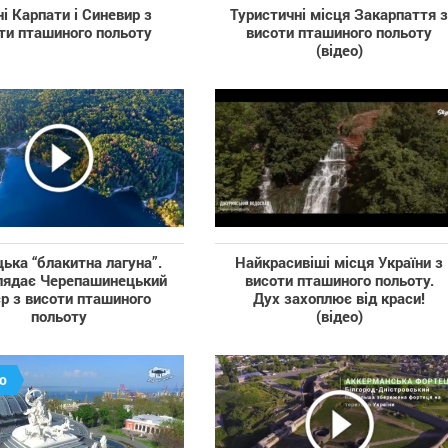
ні Карпати і Синевир з
Туристичні місця Закарпаття 
ти пташиного польоту
висоти пташиного польоту
(відео)
цька “блакитна лагуна”.
Найкрасивіші місця України з
лядає Черепашинецький
висоти пташиного польоту.
єр з висоти пташиного
Дух захоплює від краси!
польоту
(відео)
о