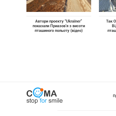
Автори проекту “Ukraїner”
Так О
показали Приазов’я з висоти
Ві
пташиного польоту (відео)
пташ
П