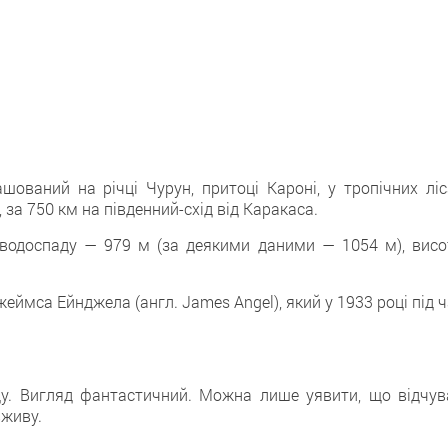
ований на річці Чурун, притоці Кароні, у тропічних ліс
за 750 км на південний-схід від Каракаса.
 водоспаду — 979 м (за деякими даними — 1054 м), висо
еймса Ейнджела (англ. James Angel), який у 1933 році під 
у. Вигляд фантастичний. Можна лише уявити, що відчув
вживу.