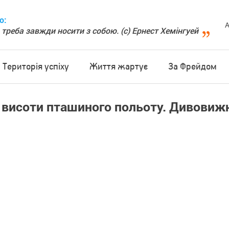
о:
А
 треба завжди носити з собою. (с) Ернест Хемінгуей
Територія успіху
Життя жартує
За Фрейдом
з висоти пташиного польоту. Дивовиж