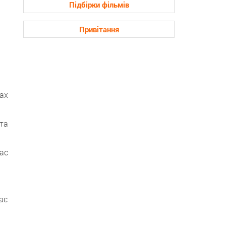
Підбірки фільмів
Привітання
ах
та
час
ає