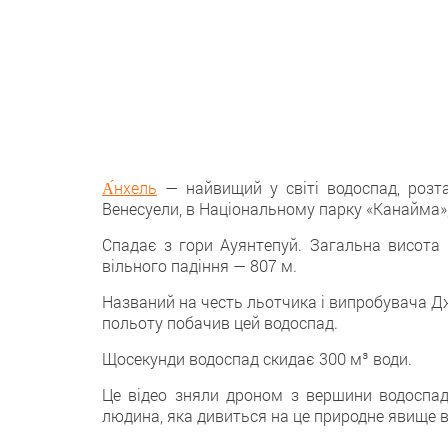
А́нхель
— найвищий у світі водоспад, розташ
Венесуели, в Національному парку «Канайма», 
Спадає з гори Ауянтепуй. Загальна висота
вільного падіння — 807 м.
Названий на честь льотчика і випробувача Дж
польоту побачив цей водоспад.
Щосекунди водоспад скидає 300 м³ води.
Це відео зняли дроном з вершини водоспад
людина, яка дивиться на це природне явище 