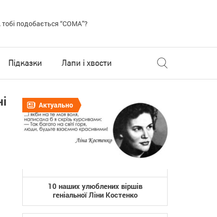
 тобі подобається “COMA”?
Підказки
Лапи і хвости
ні
Актуально
10 наших улюблених віршів
геніальної Ліни Костенко