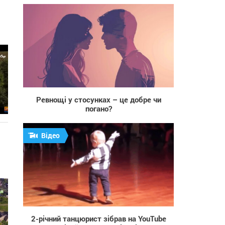
з
43
Ревнощі у стосунках – це добре чи
погано?
Відео
3 399
2-річний танцюрист зібрав на YouTube