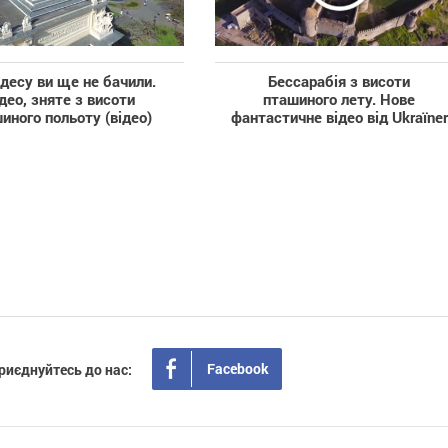
десу ви ще не бачили.
Бессарабія з висоти
део, зняте з висоти
пташиного лету. Нове
иного польоту (відео)
фантастичне відео від Ukraїner
Facebook
риєднуйтесь до нас: