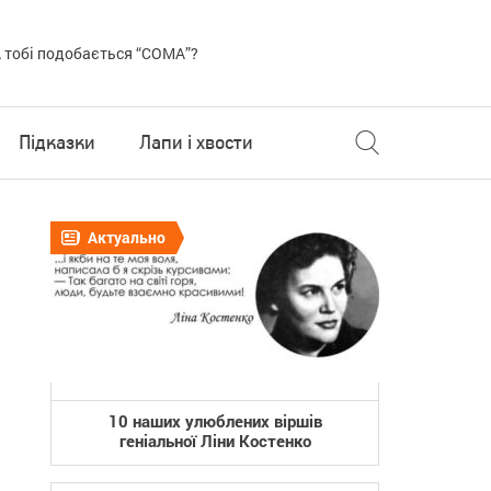
 тобі подобається “COMA”?
Підказки
Лапи і хвости
Актуально
10 наших улюблених віршів
геніальної Ліни Костенко