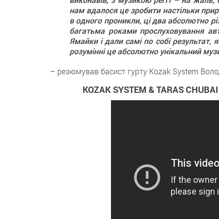
нам вдалося це зробити настільки при
в одного проникли, ці два абсолютно рі
багатьма роками прослуховування авте
Ямайки і дали самі по собі результат, я
розумінні це абсолютно унікальний муз
– резюмував басист гурту Kozak System Вол
KOZAK SYSTEM & TARAS CHUBAI – 