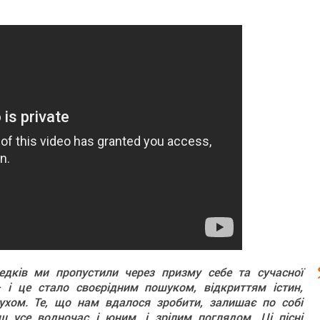
едків ми пропустили через призму себе та сучасної
 і це стало своєрідним пошуком, відкриттям істин,
духом. Те, що нам вдалося зробити, залишає по собі
 усе водночас і юним, і зрілим поглядом. Ці пісні