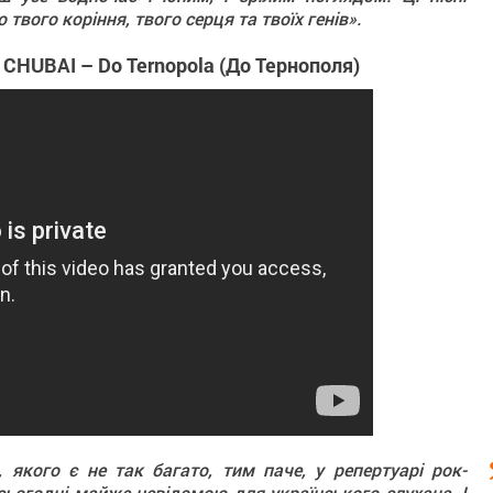
твого коріння, твого серця та твоїх генів».
HUBAI – Do Ternopola (До Тернополя)
 якого є не так багато, тим паче, у репертуарі рок-
 сьогодні майже невідомою для українського слухача. І