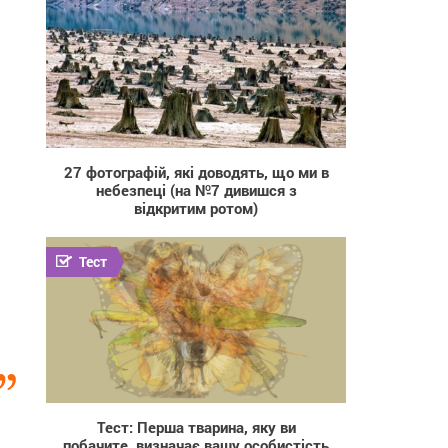
64 593
27 фотографій, які доводять, що ми в
небезпеці (на №7 дивишся з
відкритим ротом)
Тест
116 651
Тест: Перша тварина, яку ви
побачите, визначає вашу особистість