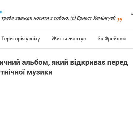
о:
А
 треба завжди носити з собою. (с) Ернест Хемінгуей
Територія успіху
Життя жартує
За Фрейдом
ичний альбом, який відкриває перед
етнічної музики