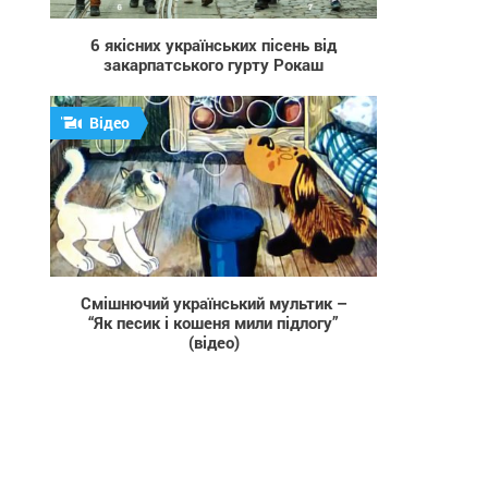
6 якісних українських пісень від
закарпатського гурту Рокаш
Відео
14 446
Смішнючий український мультик –
“Як песик і кошеня мили підлогу”
(відео)