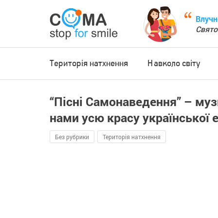
Влучн
Свято
Територія натхнення
Навколо світу
“Пісні Самонаведення” – муз
нами усю красу української 
Без рубрики
Територія натхнення