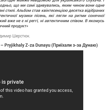
родньо, що ми самі здивувались, яким чином вони одне
зні стилі. Альбом став квінтесенцією десятка відібраних
нтичної музики пісень, які лягли на ритми сонячної
кий вже не є ні реггі, ні автентичним співом. В якомусь
ичний продукт»
одимир Шерстюк.
Pryjikhaly Z-za Dunayu (Приїхали з-за Дунаю)