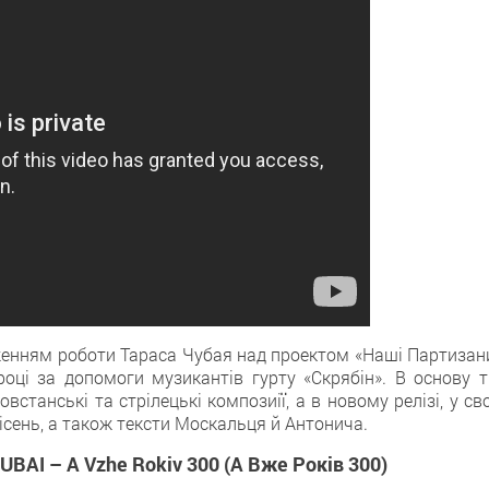
женням роботи Тараса Чубая над проектом «Наші Партизани
ці за допомоги музикантів гурту «Скрябін». В основу ті
овстанські та стрілецькі композиії, а в новому релізі, у с
пісень, а також тексти Москальця й Антонича.
AI – A Vzhe Rokiv 300 (А Вже Років 300)