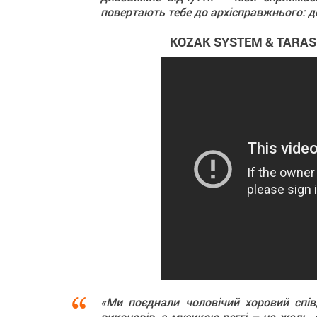
повертають тебе до архісправжнього: до 
KOZAK SYSTEM & TARAS C
«Ми поєднали чоловічий хоровий спів,
виконавів, з музикою реггі – на жаль,