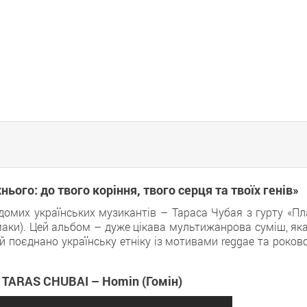
ього: до твого коріння, твого серця та твоїх генів»
ідомих українських музикантів – Тараса Чубая з гурту «Пл
маки). Цей альбом – дуже цікава мультижанрова суміш, яка
й поєднано українську етніку із мотивами reggae та роков
TARAS CHUBAI – Homin (Гомін)