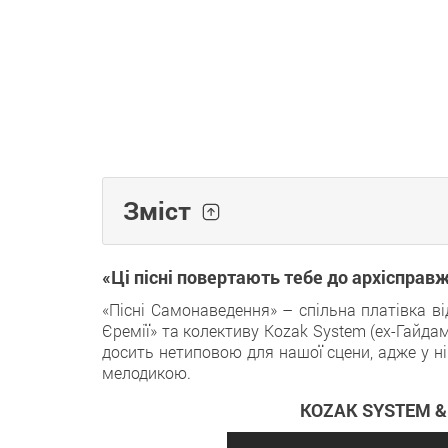
Зміст
«Ці пісні повертають тебе до архісправжн
«Пісні Самонаведення» – спільна платівка в
Єремії» та колективу Kozak System (ex-Гайда
досить нетиповою для нашої сцени, адже у ні
мелодикою.
KOZAK SYSTEM & 