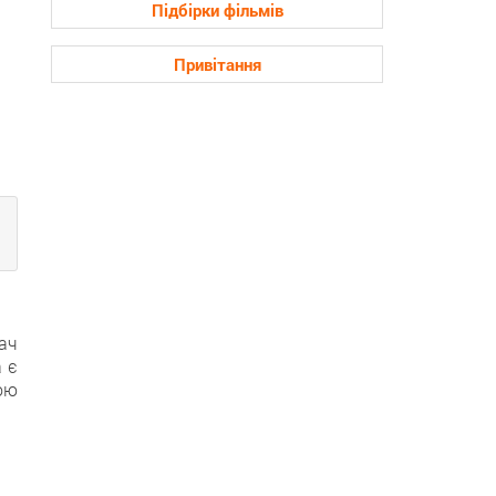
Підбірки фільмів
Привітання
ач
 є
ою