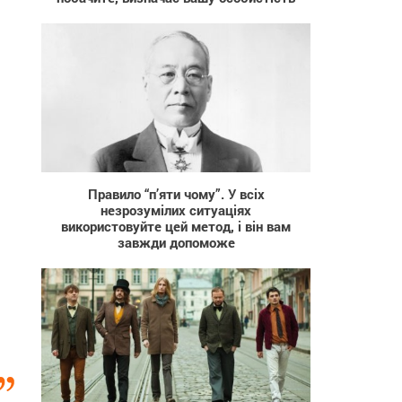
99 248
Правило “п’яти чому”. У всіх
незрозумілих ситуаціях
використовуйте цей метод, і він вам
завжди допоможе
2 882