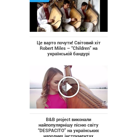
Це варто почути! Світовий хіт
Robert Miles – “Children” на
українській бандурі
B&B project виконали
найпопулярнішу пісню світу
“DESPACITO” на українських
народних інструментах