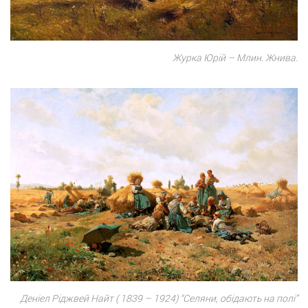
Журка Юрій – Млин. Жнива.
Деніел Ріджвей Найт ( 1839 – 1924) “Селяни, обідають на полі”