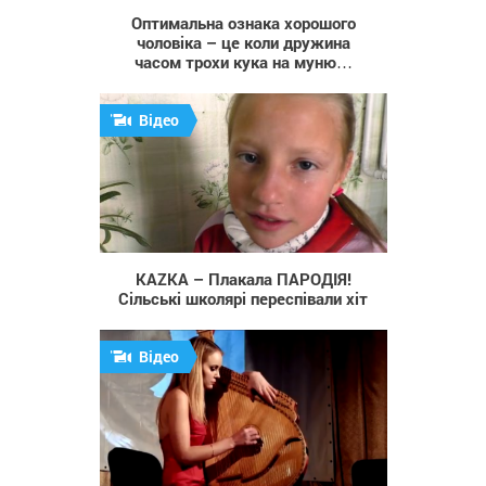
Оптимальна ознака хорошого
чоловіка – це коли дружина
часом трохи кука на муню…
Відео
6 118
KAZKA – Плакала ПАРОДІЯ!
Сільські школярі переспівали хіт
Відео
590