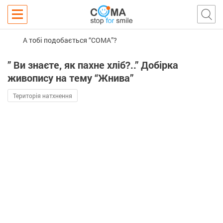
А тобі подобається “COMA”?
” Ви знаєте, як пахне хліб?..” Добірка
живопису на тему “Жнива”
Територія натхнення