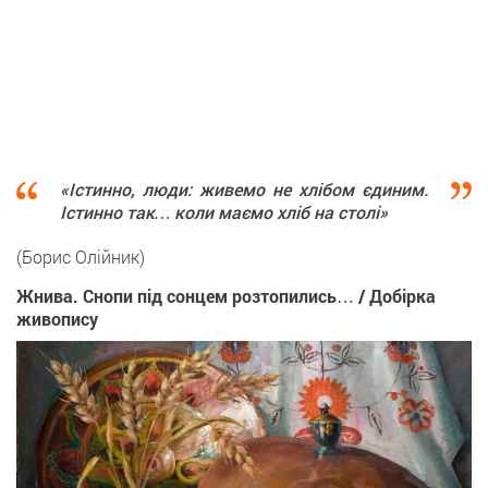
«Істинно, люди: живемо не хлібом єдиним.
Істинно так… коли маємо хліб на столі»
(Борис Олійник)
Жнива. Снопи під сонцем розтопились… / Добірка
живопису