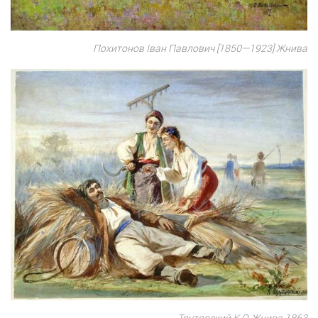
Похитонов Іван Павлович [1850—1923] Жнива
Трутовский К.О. Жнива 1863