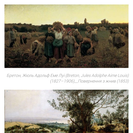
Бретон, Жюль Адольф Еме Луі (Breton, Jules Adolphe Aimе Louis)
(1827–1906)__Повернення з жнив (1853)