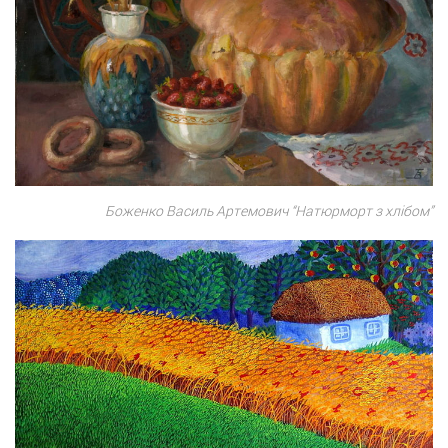
Боженко Василь Артемович “Натюрморт з хлібом”