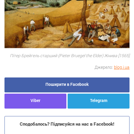
Пітер Брейгель старший (Pieter Bruegel the Elder) Жнива [1565]
Джерело:
blog.i.ua
Поширити в Facebook
Viber
Telegram
Сподобалось? Підписуйся на нас в Facebook!