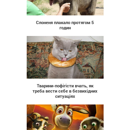
1 120
Слоненя плакало протягом 5
годин
1 687
Тварини-пофігісти вчать, як
треба вести себе в безвихідних
ситуаціях