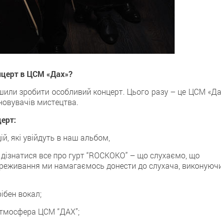
нцерт в ЦСМ «Дах»?
рішили зробити особливий концерт. Цього разу – це ЦСМ «Д
новувачів мистецтва.
церт:
й, які увійдуть в наш альбом,
дізнатися все про гурт “ROCKOKO” – що слухаємо, що
 переживання ми намагаємось донести до слухача, виконуюч
ібен вокал;
атмосфера ЦСМ “ДАХ”;