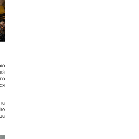
ою
ої
ого
ся
на
ію
ша