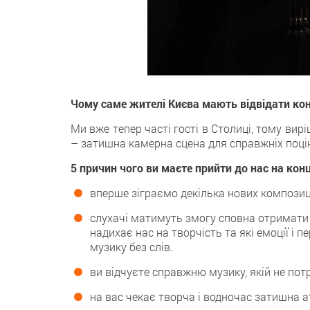
Чому саме жителі Києва мають відвідати ко
Ми вже тепер часті гості в Столиці, тому ви
– затишна камерна сцена для справжніх поці
5 причин чого ви маєте прийти до нас на кон
вперше зіграємо декілька нових композиці
слухачі матимуть змогу сповна отримати 
надихає нас на творчість та які емоції і
музику без слів.
ви відчуєте справжню музику, якій не потр
на вас чекає творча і водночас затишна 