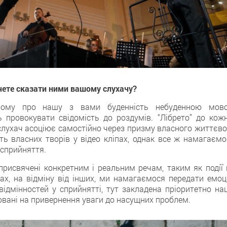
чете сказати ними вашому слухачу?
вному про нашу з вами буденність небуденною мов
ь провокувати свідомість до роздумів. “Лібрето” до кожн
т слухач асоціює самостійно через призму власного життєв
ть власних творів у відео кліпах, однак все ж намагаємо
 сприйняття.
присвячені конкретним і реальним речам, таким як події 
рах, на відміну від інших, ми намагаємося передати емоц
відмінностей у сприйнятті, тут закладена пріоритетно на
овані на привернення уваги до насущних проблем.