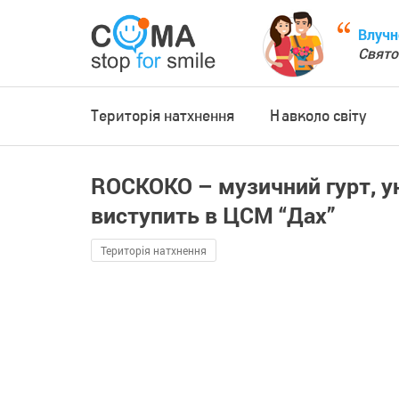
Влучн
Свято
Територія натхнення
Навколо світу
ROCKOKO – музичний гурт, ун
виступить в ЦСМ “Дах”
Територія натхнення