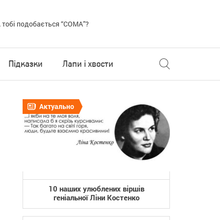
 тобі подобається “COMA”?
Підказки
Лапи і хвости
Актуально
10 наших улюблених віршів
геніальної Ліни Костенко