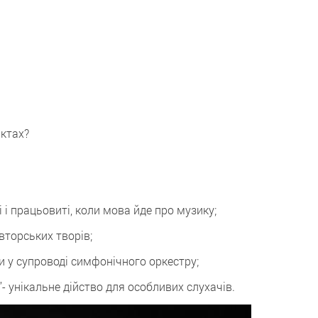
нктах?
 і працьовиті, коли мова йде про музику;
торських творів;
 у супроводі симфонічного оркестру;
- унікальне дійство для особливих слухачів.