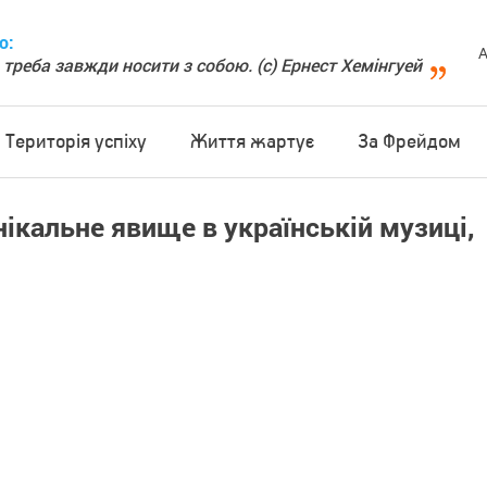
о:
А
 треба завжди носити з собою. (с) Ернест Хемінгуей
Територія успіху
Життя жартує
За Фрейдом
ікальне явище в українській музиці,