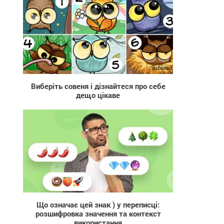
20 551
Виберіть совеня і дізнайтеся про себе
дещо цікаве
806
Що означає цей знак ) у переписці:
розшифровка значення та контекст
використання