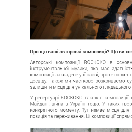
Про що ваші авторські композиції? Що ви хо
Авторські композиції ROCKOKO в осно
інструментальної музики, яка має здатніст
композиції закладене у її назві, проте сюже
досвіду. Також ми частково розкриваємо су
залишити місце для унікального глядацького
У репертуарі ROCKOKO також є композиції, 
Майдані, війна в Україні тощо. У таких тво
конкретного моменту. Тут немає місця для 
позиція та переживання. Ці композиції спрям