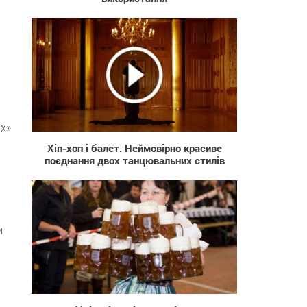
408
ах»
Хіп-хоп і балет. Неймовірно красиве
поєднання двох танцювальних стилів
и
754