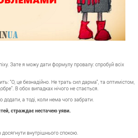
іху. Зате я можу дати формулу провалу: спробуй всіх
ть: “О, це безнадійно. Не трать сил дарма”, та оптимістом,
 добре”. В обох випадках нічого не стається.
о додати, а тоді, коли нема чого забрати.
тей, страждає нестачею уяви.
ів досягнути внутрішнього спокою.