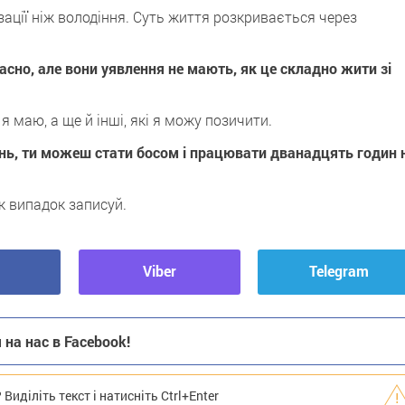
ції ніж володіння. Суть життя розкривається через
сно, але вони уявлення не мають, як це складно жити зі
 маю, а ще й інші, які я можу позичити.
нь, ти можеш стати босом і працювати дванадцять годин 
як випадок записуй.
Viber
Telegram
на нас в Facebook!
иділіть текст і натисніть Ctrl+Enter