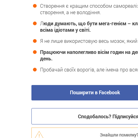
Створення є кращим способом самореаліза
створення, а не володіння.
Л
юди думають, що бути мега-генієм – кла
всіма ідіотами у світі.
Я не лише використовую весь мозок, який я
Працюючи наполегливо вісім годин на де
день.
Пробачай своїх ворогів, але імена про вс
Поширити в Facebook
Сподобалось? Підписуйся 
Знайшли помилку? В