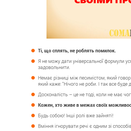
Ті, що сплять, не роблять помилок.
Я не можу дати універсальної формули усп
задовольнити.
Немає різниці між песимістом, який говори
який каже: “Нічого не роби. І так все буде
Досконалість – це не тоді, коли не має чог
Кожен, хто живе в межах своїх можливос
Будь собою! Інші ролі вже зайняті!
Вміння ігнорувати речі є одним зі способ