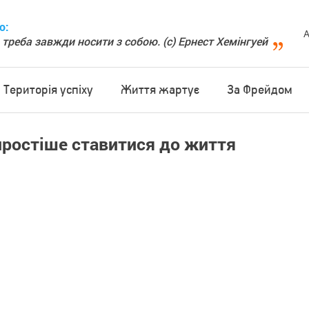
о:
А
 треба завжди носити з собою. (с) Ернест Хемінгуей
Територія успіху
Життя жартує
За Фрейдом
простіше ставитися до життя