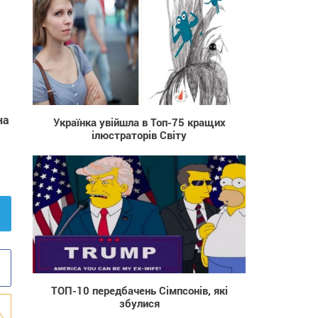
1 041
на
Українка увійшла в Топ-75 кращих
ілюстраторів Світу
475
ТОП-10 передбачень Сімпсонів, які
збулися