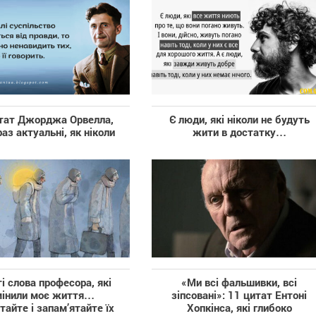
тат Джорджа Орвелла,
Є люди, які ніколи не будуть
раз актуальні, як ніколи
жити в достатку…
і слова професора, які
«Ми всі фальшивки, всі
мінили моє життя…
зіпсовані»: 11 цитат Ентоні
тайте і запам’ятайте їх
Хопкінса, які глибоко