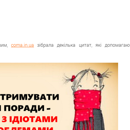
ішим,
coma.in.ua
зібрала декілька цитат, які допомагаю