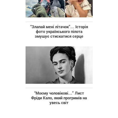
“Злапай мені літачок”… Історія
фото українського пілота
змушує стискатися серце
“Моєму чоловікові…” Лист
Фріди Кало, який прогримів на
увесь світ