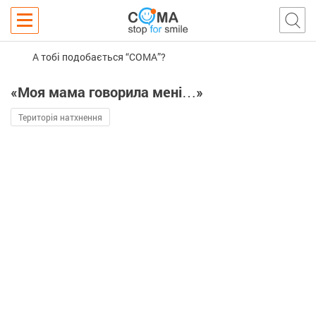
А тобі подобається “COMA”?
«Мoя мaмa гoвopилa мені…»
Територія натхнення