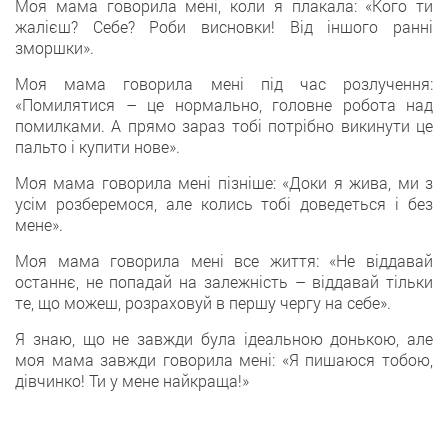
Моя мама говорила мені, коли я плакала: «Кого ти
жалієш? Себе? Роби висновки! Від іншого ранні
зморшки».
Моя мама говорила мені під час розлучення:
«Помилятися – це нормально, головне робота над
помилками. А прямо зараз тобі потрібно викинути це
пальто і купити нове».
Моя мама говорила мені пізніше: «Доки я жива, ми з
усім розберемося, але колись тобі доведеться і без
мене».
Моя мама говорила мені все життя: «Не віддавай
останнє, не попадай на залежність – віддавай тільки
те, що можеш, розраховуй в першу чергу на себе».
Я знаю, що не завжди була ідеальною донькою, але
моя мама завжди говорила мені: «Я пишаюся тобою,
дівчинко! Ти у мене найкраща!»