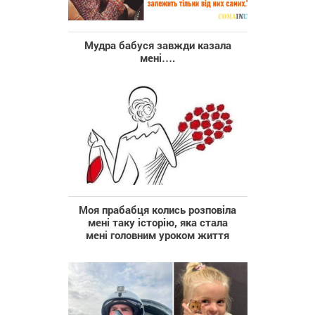
Мудра бабуся завжди казала
мені….
Моя прабабця колись розповіла
мені таку історію, яка стала
мені головним уроком життя