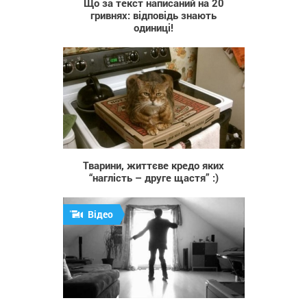
Що за текст написаний на 20
гривнях: відповідь знають
одиниці!
1 581
Тварини, життєве кредо яких
“наглість – друге щастя” :)
Відео
26 213