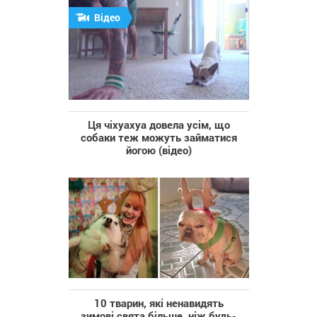
Відео
Ця чіхуахуа довела усім, що
собаки теж можуть займатися
йогою (відео)
10 тварин, які ненавидять
зимові свята більше, ніж будь-