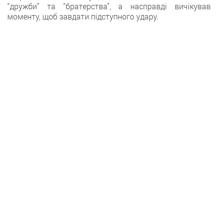
“дружби” та “братерства”, а насправді вичікував
моменту, щоб завдати підступного удару.