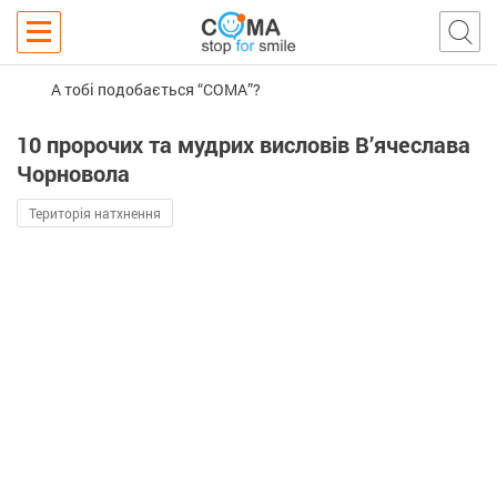
А тобі подобається “COMA”?
10 пророчих та мудрих висловів В’ячеслава
Чорновола
Територія натхнення