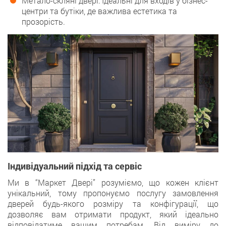
Метало-скляні двері: Ідеальні для входів у бізнес-
центри та бутіки, де важлива естетика та
прозорість.
Індивідуальний підхід та сервіс
Ми в “Маркет Двері” розуміємо, що кожен клієнт
унікальний, тому пропонуємо послугу замовлення
дверей будь-якого розміру та конфігурації, що
дозволяє вам отримати продукт, який ідеально
відповідатиме вашим потребам. Від виміру до