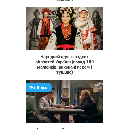
753
Народний одяг західних
областей України (понад 100
малюнків, виконані пером і
тушшю)
Відео
918