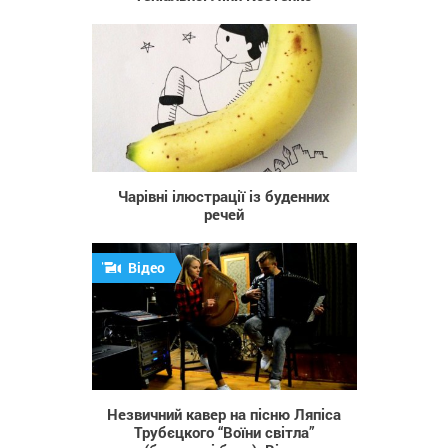
837
Чарівні ілюстрації із буденних
речей
Відео
1 255
Незвичний кавер на пісню Ляпіcа
Трубєцкого “Воїни світла”