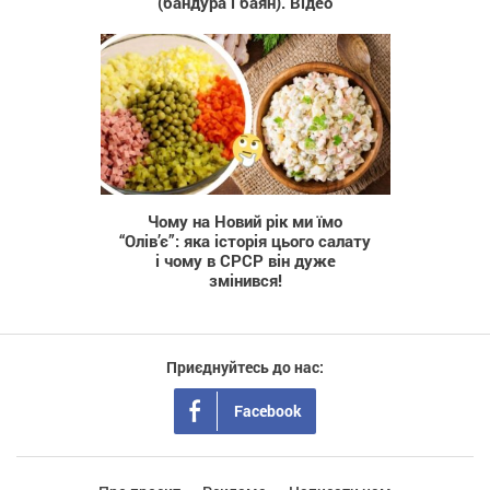
(бандура і баян). Відео
248
Чому на Новий рік ми їмо
“Олів’є”: яка історія цього салату
і чому в СРСР він дуже
змінився!
Приєднуйтесь до нас:
Facebook