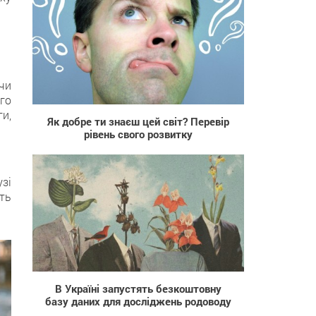
чи
2 339
го
и,
Як добре ти знаєш цей світ? Перевір
рівень свого розвитку
узі
ть
10 141
В Україні запустять безкоштовну
базу даних для досліджень родоводу