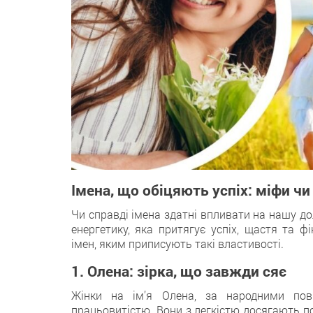
Імена, що обіцяють успіх: міфи чи
Чи справді імена здатні впливати на нашу до
енергетику, яка притягує успіх, щастя та 
імен, яким приписують такі властивості.
1. Олена: зірка, що завжди сяє
Жінки на ім’я Олена, за народними пові
працьовитістю. Вони з легкістю досягають 