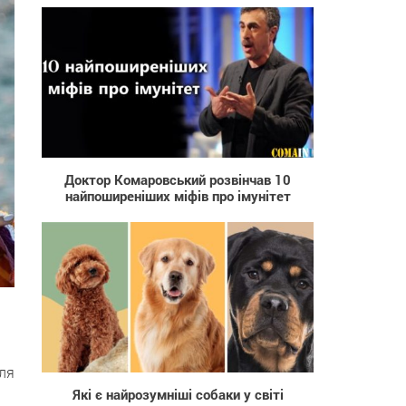
3 531
Доктор Комаровський розвінчав 10
найпоширеніших міфів про імунітет
170
ля
Які є найрозумніші собаки у світі