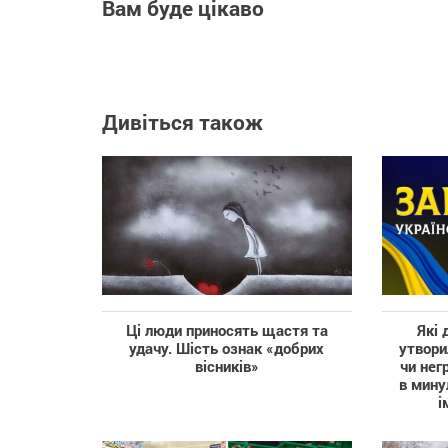
Вам буде цікаво
Дивіться також
Ці люди приносять щастя та
Які 
удачу. Шість ознак «добрих
утвори
вісників»
чи нег
в мину
і