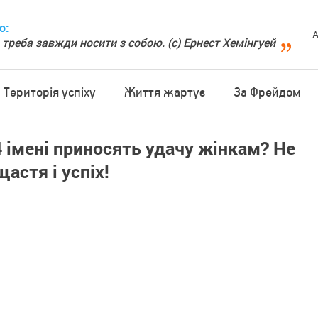
о:
А
 треба завжди носити з собою. (с) Ернест Хемінгуей
Територія успіху
Життя жартує
За Фрейдом
4 імені приносять удачу жінкам? Не
астя і успіх!