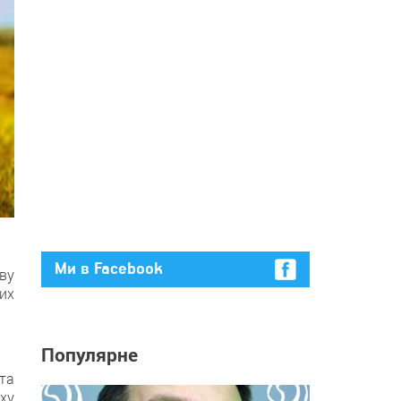
Ми в Facebook
иву
их
Популярне
та
ху