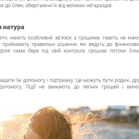
а до Олен, оберігаючи їх від великих негараздів.
а натура
ети, мають особливий зв’язок з грошима. Навіть не маю
о приймають правильні рішення, які ведуть до фінансово
доля сама бере під свій контроль грошові потоки Ольг
 надати їм допомогу і підтримку. Це можуть бути родичі, др
допомогу, Лідії не звикають до легких грошей і вмію