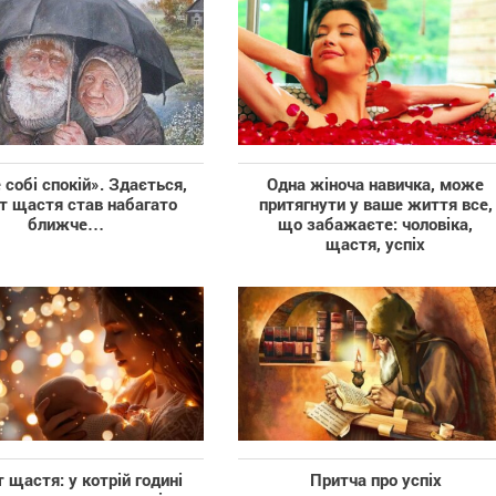
 собі спокій». Здається,
Одна жіноча навичка, може
т щастя став набагато
притягнути у ваше життя все,
ближче…
що забажаєте: чоловіка,
щастя, успіх
 щастя: у котрій годині
Притча про успіх