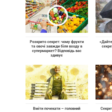
Розкрито секрет: чому фрукти
«Дайте
та овочі завжди біля входу в
секре
супермаркет? Відповідь вас
здивує
Вміти почекати – головний
Секрет