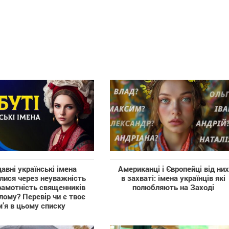
давні українські імена
Американці і Європейці від них
лися через неуважність
в захваті: імена українців які
рамотність священників
полюбляють на Заході
лому? Перевір чи є твоє
м’я в цьому списку