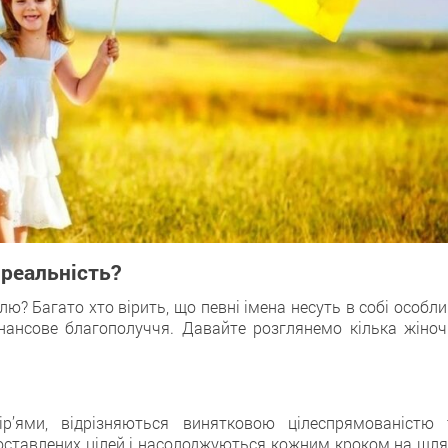
 реальність?
лю? Багато хто вірить, що певні імена несуть в собі особл
фінансове благополуччя. Давайте розглянемо кілька жіноч
р’ями, відрізняються винятковою цілеспрямованістю 
поставлених цілей і насолоджуються кожним кроком на шля