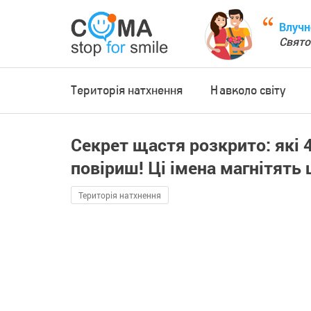
Влучн
Свято
Територія натхнення
Навколо світу
Секрет щастя розкрито: які 
повіриш! Ці імена магнітять щ
Територія натхнення