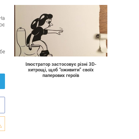
На
воє
1 692
бе
Ілюстратор застосовує різні 3D-
хитрощі, щоб “оживити” своїх
паперових героїв