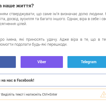
на наше життя?
ням стверджувати, що саме ім’я визначає долю людини. 
та, досвід, зусилля та багато іншого. Однак, віра в себе і с
сягнення цілей.
ро імена, які приносять удачу. Адже віра в те, що в те
опомогти подолати будь-які перешкоди.
Viber
Telegram
на нас в Facebook!
иділіть текст і натисніть Ctrl+Enter