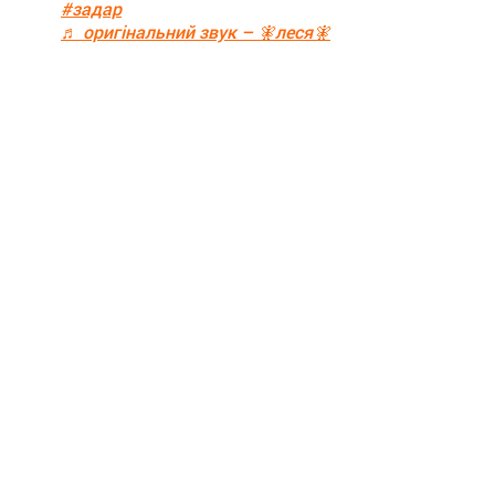
#задар
♬ оригінальний звук – 🧚леся🧚