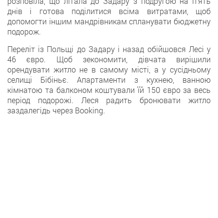
розповіла, що літала до Задару з подругою на п’ять
днів і готова поділитися всіма витратами, щоб
допомогти іншим мандрівникам спланувати бюджетну
подорож.
Переліт із Польщі до Задару і назад обійшовся Лесі у
46 євро. Щоб зекономити, дівчата вирішили
орендувати житло не в самому місті, а у сусідньому
селищі Бібіньє. Апартаменти з кухнею, ванною
кімнатою та балконом коштували їй 150 євро за весь
період подорожі. Леся радить бронювати житло
заздалегідь через Booking.