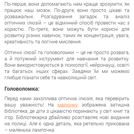
По-перше, вони допомагають нам краще зрозуміти, як
працює наш мозок. По-друге, вони просто цікаві та
розважальні. Розгадування загадок та аналіз
оптичних ілюзій – це відмінний спосіб провести час з
користю. По-третє, вони можуть бути корисні для
розвитку різних навичок, таких як концентрація, увага,
креативність та логічне мислення.
Оптичні ілюзії та головоломки – це не просто розвага,
а й потужний інструмент для навчання та розвитку.
Вони використовуються в психології, нейронауці, освіті
та багатьох інших сферах. Завдяки їм ми можемо
глибше пізнати себе та навколишній світ.
Головоломка:
Перед нами захоплива оптична ілюзія, яка перевірить
вашу уважність! На
малюнку
зображена затишна
бібліотека, де діти з цікавістю поринають у світ книг та
ігор. Бібліотекарка дбайливо розставляє нові видання
на полиці. Але є одна деталь, яка ретельно прихована
– маленька лампочка.