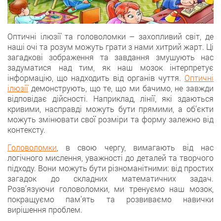
Оптичні ілюзії та головоломки – захопливий світ, де
наші очі та розум можуть грати з нами хитрий жарт. Ці
загадкові зображення та завдання змушують нас
задуматися над тим, як наш мозок інтерпретує
інформацію, що надходить від органів чуття.
Оптичні
ілюзії
демонструють, що те, що ми бачимо, не завжди
відповідає дійсності. Наприклад, лінії, які здаються
кривими, насправді можуть бути прямими, а об’єкти
можуть змінювати свої розміри та форму залежно від
контексту.
Головоломки
, в свою чергу, вимагають від нас
логічного мислення, уважності до деталей та творчого
підходу. Вони можуть бути різноманітними: від простих
загадок до складних математичних задач.
Розв’язуючи головоломки, ми тренуємо наш мозок,
покращуємо пам’ять та розвиваємо навички
вирішення проблем.