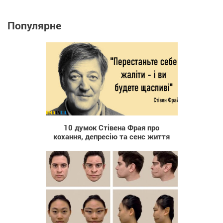
Популярне
14 975
10 думок Стівена Фрая про
кохання, депресію та сенс життя
102