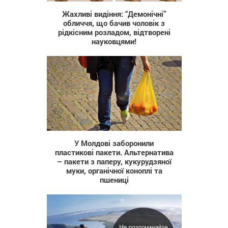
Жахливі видіння: “Демонічні”
обличчя, що бачив чоловік з
рідкісним розладом, відтворені
науковцями!
499
У Молдові заборонили
пластикові пакети. Альтернатива
– пакети з паперу, кукурудзяної
муки, органічної коноплі та
пшениці