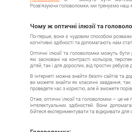
Розв’язуючи головоломки, ми тренуємо наш м
Чому ж оптичні ілюзії та головол
По-перше, вони є чудовим способом розважит
когнітивні здібності та допомагають нам ста
Оптичні ілюзії та головоломки можуть бути 
які засновані на контрасті кольорів, персп
дітей, так і для дорослих, від простих ребусі
В інтернеті можна знайти безліч сайтів та д
ви можете знайти як класичні завдання, так і
проведете час з користю, але й зможете порі
Отже, оптичні ілюзії та головоломки – це не
інтелектуальних здібностей. Вони допомаг
бійтеся експериментувати та відкривати для с
Головоломка: