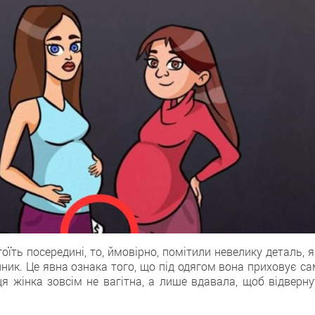
їть посередині, то, ймовірно, помітили невелику деталь, 
інник. Це явна ознака того, що під одягом вона приховує с
ця жінка зовсім не вагітна, а лише вдавала, щоб відверну