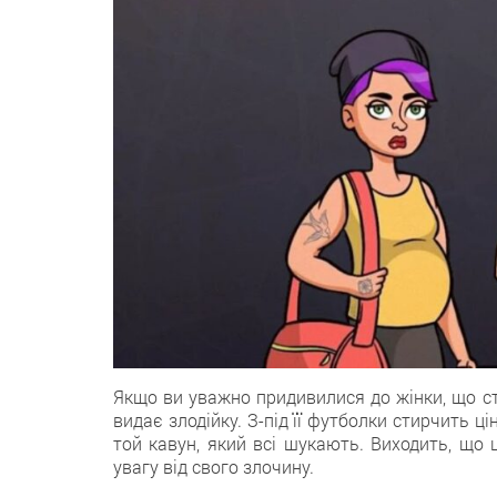
Якщо ви уважно придивилися до жінки, що сто
видає злодійку. З-під її футболки стирчить ц
той кавун, який всі шукають. Виходить, що 
увагу від свого злочину.