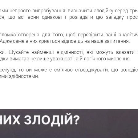
ами непросте випробування: визначити злодійку серед трь
ся, що всі вони однакові і розгадати цю загадку прос
ломка створена для того, щоб перевірити ваші аналітич
. Адже саме в них криється відповідь на наше запитання.
и. Шукайте найменші відмінності, які можуть вказати 
гадки вимагає не лише уважності, а й логічного мислення.
секунд, то ви можете сміливо стверджувати, що володіє
ими здібностями.