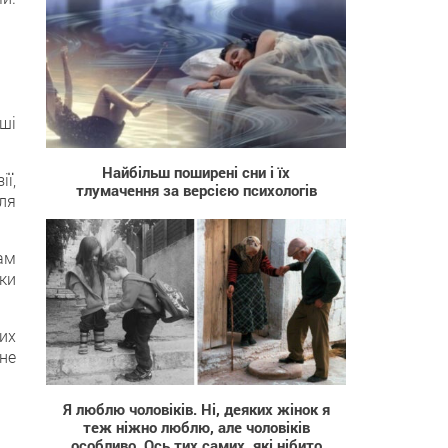
ші
989
Найбільш поширені сни і їх
ї,
тлумачення за версією психологів
ля
ам
ьки
ших
не
8 790
Я люблю чоловіків. Ні, деяких жінок я
теж ніжно люблю, але чоловіків
особливо. Ось тих самих, які нібито