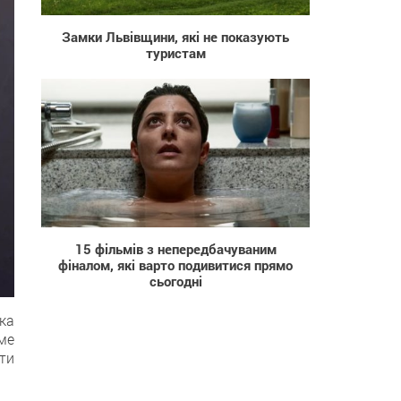
Замки Львівщини, які не показують
туристам
101 791
15 фільмів з непередбачуваним
фіналом, які варто подивитися прямо
сьогодні
яка
аме
ти