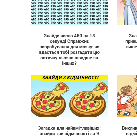
Знайди число 460 за 18
Зна
секунд! Справжнє
прин
випробування для мозку: чи
лише 
вдасться тобі розгадати цю
оптичну ілюзію швидше за
інших?
Загадка для найкмітливіших:
Виклик
знайди три відмінності за 9
відм