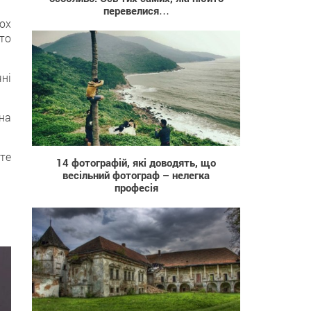
перевелися…
ох
то
ні
на
1 409
те
14 фотографій, які доводять, що
весільний фотограф – нелегка
професія
3 087