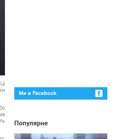
 Ці
ін
Ми в Facebook
бо
ма
уть
Популярне
и.