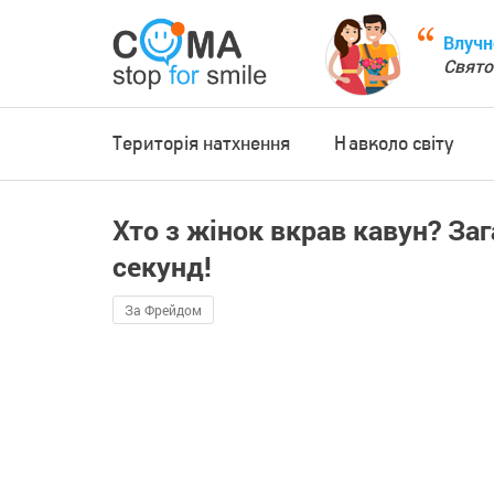
Влучн
Свято
Територія натхнення
Навколо світу
Хто з жінок вкрав кавун? Заг
секунд!
За Фрейдом