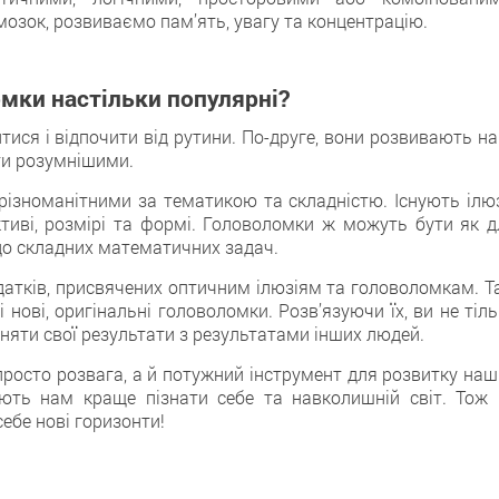
озок, розвиваємо пам’ять, увагу та концентрацію.
омки настільки популярні?
ися і відпочити від рутини. По-друге, вони розвивають на
ти розумнішими.
різноманітними за тематикою та складністю. Існують ілюзі
ективі, розмірі та формі. Головоломки ж можуть бути як д
в до складних математичних задач.
одатків, присвячених оптичним ілюзіям та головоломкам. Т
 нові, оригінальні головоломки. Розв’язуючи їх, ви не тіл
вняти свої результати з результатами інших людей.
 просто розвага, а й потужний інструмент для розвитку на
ають нам краще пізнати себе та навколишній світ. Тож 
ебе нові горизонти!