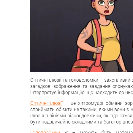
Оптичні ілюзії та головоломки – захопливий с
загадкові зображення та завдання спонукаю
інтерпретує інформацію, що надходить до ньо
Оптичні ілюзії
– це хитромудрі обмани зору
сприймати об’єкти не такими, якими вони є н
ілюзія з лініями різної довжини, які здають
бути надзвичайно складними та багаторівнев
Головоломки
ж – можуть бути математич