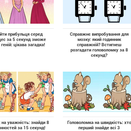
йти прибульця серед
Справжнє випробування для
цес за 5 секунд зможе
мозку: який годинник
геній: цікава загадка!
справжній? Встигнеш
розгадати головоломку за 8
секунд?
 на уважність: знайди 8
Головоломка на швидкість: хт
інностей за 15 секунд!
перший знайде всі 3