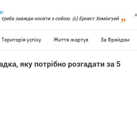
о:
А
 треба завжди носити з собою. (с) Ернест Хемінгуей
Територія успіху
Життя жартує
За Фрейдом
адка, яку потрібно розгадати за 5