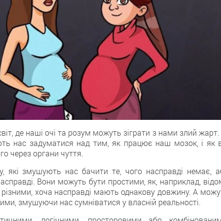
віт, де наші очі та розум можуть зіграти з нами злий жарт.
ть нас задуматися над тим, як працює наш мозок, і як в
го через органи чуття.
, які змушують нас бачити те, чого насправді немає, а
асправді. Вони можуть бути простими, як, наприклад, відо
ся різними, хоча насправді мають однакову довжину. А мож
ими, змушуючи нас сумніватися у власній реальності.
ними, логічними, просторовими або комбінованим