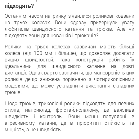
підходять?
Останнім часом на ринку з’явилися роликові ковзани
на трьох колесах. Вони одразу привернули увагу
любителів швидкісного катання та трюків. Але чи
підходять вони для новачків і трюкачів?
Ролики на трьох колесах зазвичай мають більші
колеса (від 100 мм і більше), що дозволяє досягати
вищих швидкостей. Така конструкція робить їх
ідеальними для швидкісного катання на довгі
дистанції. Однак варто зазначити, що маневреність цих
роликів дещо знижена порівняно з чотириколісними
моделями, що може ускладнити виконання складних
трюків.
Щодо трюків, триколісні ролики підходять для певних
стилів, наприклад, фрістайл-слалому, де важлива
швидкість і контроль. Вони менш популярні в
агресивному катанні, де в пріоритеті стійкість та
міцність, а не швидкість.