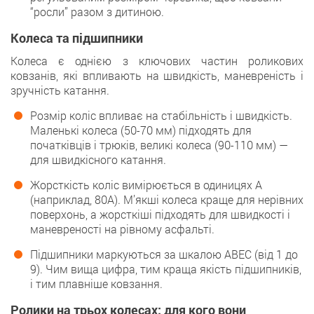
“росли” разом з дитиною.
Колеса та підшипники
Колеса є однією з ключових частин роликових
ковзанів, які впливають на швидкість, маневреність і
зручність катання.
Розмір коліс впливає на стабільність і швидкість.
Маленькі колеса (50-70 мм) підходять для
початківців і трюків, великі колеса (90-110 мм) —
для швидкісного катання.
Жорсткість коліс вимірюється в одиницях A
(наприклад, 80A). М’якші колеса краще для нерівних
поверхонь, а жорсткіші підходять для швидкості і
маневреності на рівному асфальті.
Підшипники маркуються за шкалою ABEC (від 1 до
9). Чим вища цифра, тим краща якість підшипників,
і тим плавніше ковзання.
Ролики на трьох колесах: для кого вони