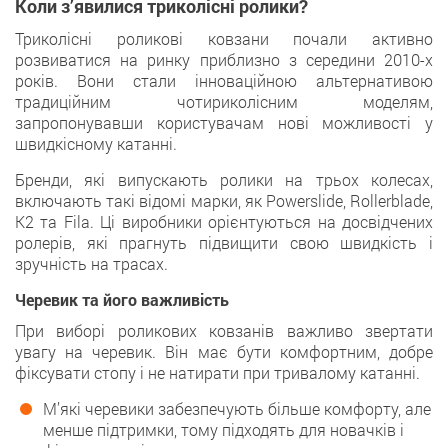
Коли з’явилися триколісні ролики?
Триколісні роликові ковзани почали активно
розвиватися на ринку приблизно з середини 2010-х
років. Вони стали інноваційною альтернативою
традиційним чотириколісним моделям,
запропонувавши користувачам нові можливості у
швидкісному катанні.
Бренди, які випускають ролики на трьох колесах,
включають такі відомі марки, як Powerslide, Rollerblade,
K2 та Fila. Ці виробники орієнтуються на досвідчених
ролерів, які прагнуть підвищити свою швидкість і
зручність на трасах.
Черевик та його важливість
При виборі роликових ковзанів важливо звертати
увагу на черевик. Він має бути комфортним, добре
фіксувати стопу і не натирати при тривалому катанні.
М’які черевики забезпечують більше комфорту, але
менше підтримки, тому підходять для новачків і