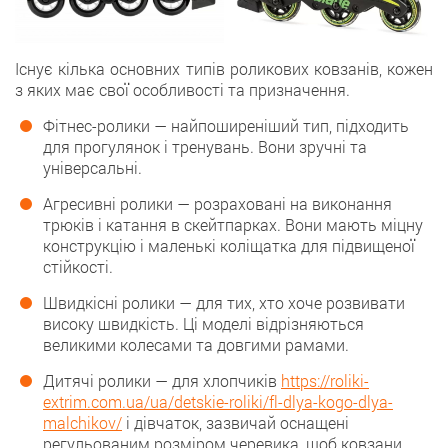
Існує кілька основних типів роликових ковзанів, кожен
з яких має свої особливості та призначення.
Фітнес-ролики — найпоширеніший тип, підходить
для прогулянок і тренувань. Вони зручні та
універсальні.
Агресивні ролики — розраховані на виконання
трюків і катання в скейтпарках. Вони мають міцну
конструкцію і маленькі коліщатка для підвищеної
стійкості.
Швидкісні ролики — для тих, хто хоче розвивати
високу швидкість. Ці моделі відрізняються
великими колесами та довгими рамами.
Дитячі ролики — для хлопчиків
https://roliki-
extrim.com.ua/ua/detskie-roliki/fl-dlya-kogo-dlya-
malchikov/
і дівчаток, зазвичай оснащені
регульованим розміром черевика, щоб ковзани