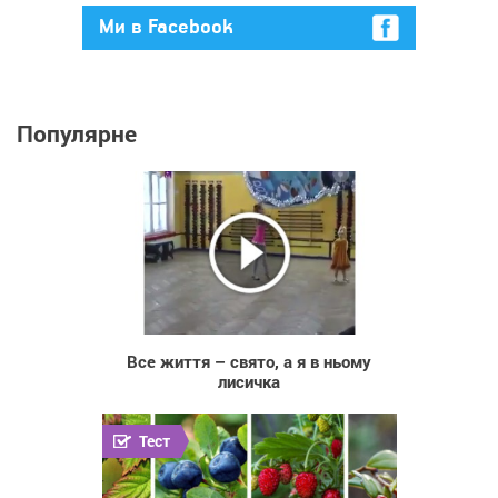
Ми в Facebook
Популярне
519
Все життя – свято, а я в ньому
лисичка
Тест