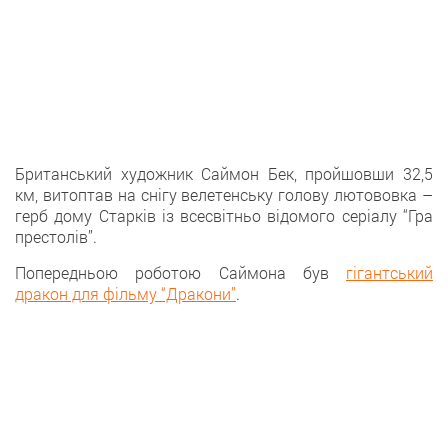
Британський художник Саймон Бек, пройшовши 32,5
км, витоптав на снігу велетенську голову лютововка –
герб дому Старків із всесвітньо відомого серіалу “Гра
престолів”.
Попередньою роботою Саймона був
гігантський
дракон для фільму “Дракони”
.