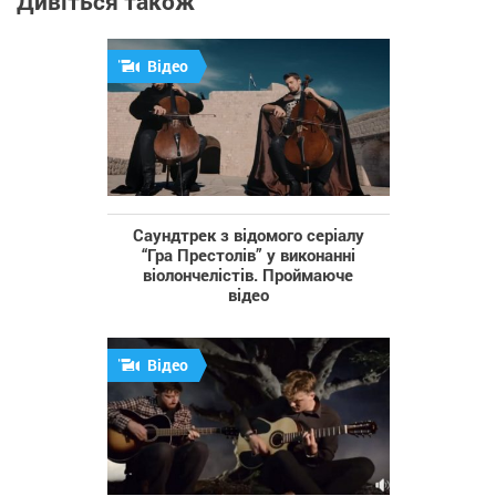
Дивіться також
Відео
Саундтрек з відомого серіалу
“Гра Престолів” у виконанні
віолончелістів. Проймаюче
відео
Відео