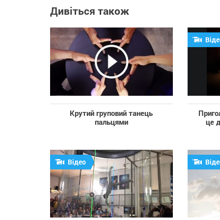
Дивіться також
Віде
Крутий груповий танець
Приго
пальцями
це 
Відео
Віде