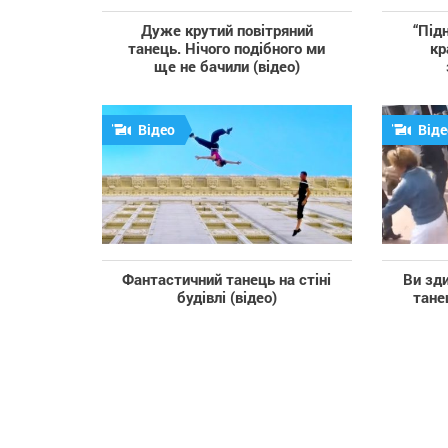
Дуже крутий повітряний
“Під
танець. Нічого подібного ми
кр
ще не бачили (відео)
Відео
Віде
Фантастичний танець на стіні
Ви зд
будівлі (відео)
тане