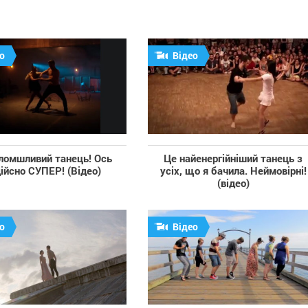
о
Відео
ломшливий танець! Ось
Це найенергійніший танець з
дійсно СУПЕР! (Відео)
усіх, що я бачила. Неймовірні!
(відео)
о
Відео