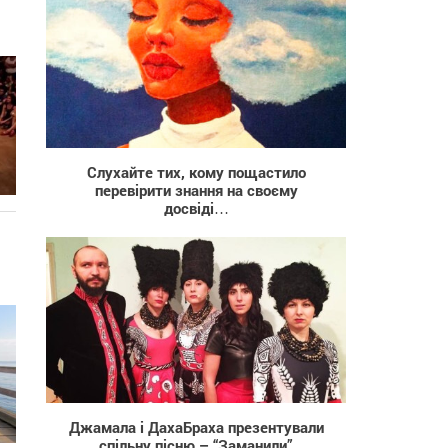
607
Слухайте тих, кому пощастило
перевірити знання на своєму
досвіді…
834
Джамала і ДахаБраха презентували
спільну пісню – “Заманили”