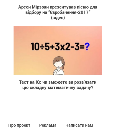
Арсен Мірзоян презентував пісню для
відбору на “Євробачення-2017”
(відео)
793
Тест на IQ: чи зможете ви розв’язати
цю складну математичну задачу?
Про проект
Реклама
Написати нам