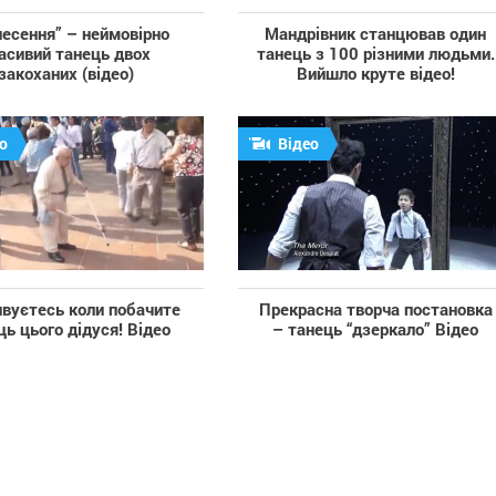
несення” – неймовірно
Мандрівник станцював один
асивий танець двох
танець з 100 різними людьми.
закоханих (відео)
Вийшло круте відео!
о
Відео
ивуєтесь коли побачите
Прекрасна творча постановка
ць цього дідуся! Відео
– танець “дзеркало” Відео