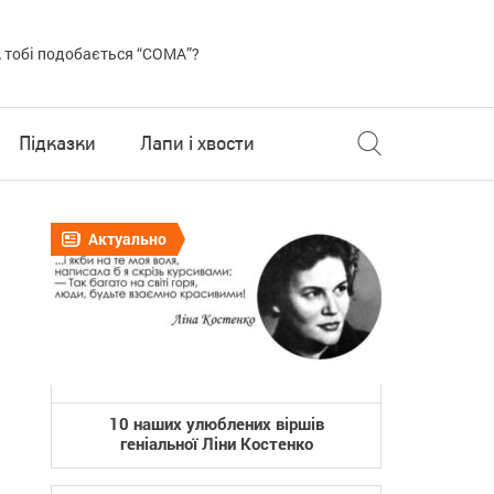
 тобі подобається “COMA”?
Підказки
Лапи і хвости
Актуально
10 наших улюблених віршів
геніальної Ліни Костенко