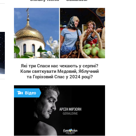
554
Які три Спаси нас чекають у серпні?
Коли святкувати Медовий, Яблучний
та Горіховий Спас у 2024 році?
Відео
2 577