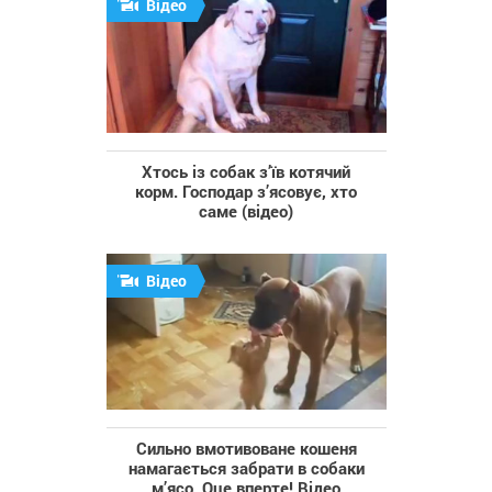
Відео
Хтось із собак з’їв котячий
корм. Господар з’ясовує, хто
саме (відео)
Відео
Сильно вмотивоване кошеня
намагається забрати в собаки
м’ясо. Оце вперте! Відео