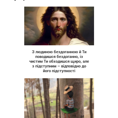
258
З людиною бездоганною й Ти
поводишся бездоганно, із
чистим Ти обходишся щиро, але
з підступним – відповідно до
його підступності
751