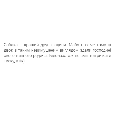
Собака – кращий друг людини. Мабуть саме тому ці
двоє з таким невимушеним виглядом здали господині
свого винного родича. Бідолаха аж не зміг витримати
тиску, втік)