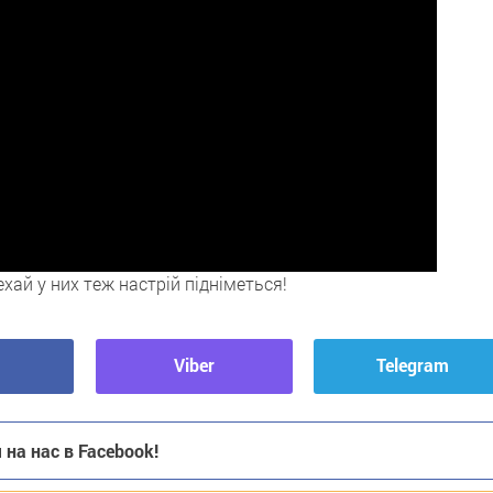
хай у них теж настрій підніметься!
Viber
Telegram
на нас в Facebook!