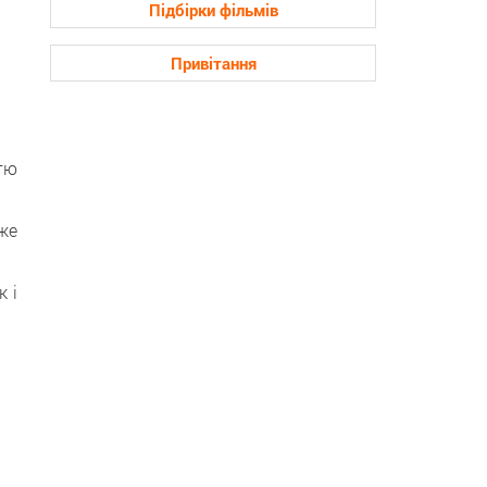
Підбірки фільмів
Привітання
стю
же
 і