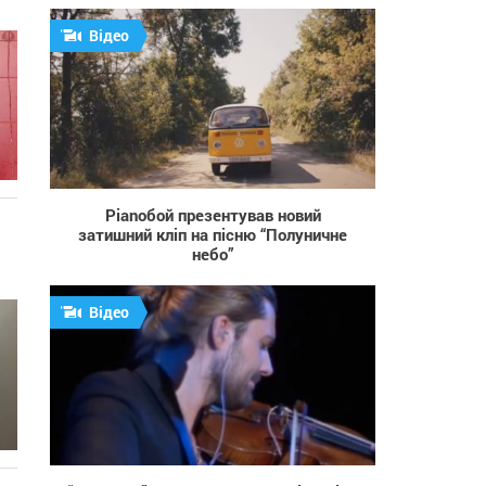
Відео
367
Pianoбой презентував новий
затишний кліп на пісню “Полуничне
небо”
Відео
2 672