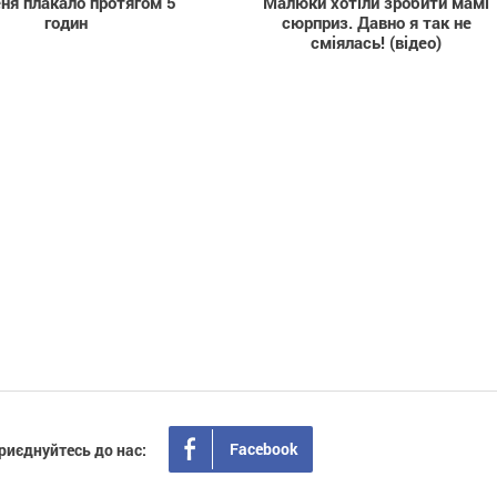
ня плакало протягом 5
Малюки хотіли зробити мамі
годин
сюрприз. Давно я так не
сміялась! (відео)
Facebook
риєднуйтесь до нас: