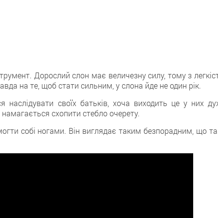
струмент. Дорослий слон має величезну силу, тому з легкі
вда на те, щоб стати сильним, у слона йде не один рік.
я наслідувати своїх батьків, хоча виходить це у них ду
я намагається схопити стебло очерету.
огти собі ногами. Він виглядає таким безпорадним, що так