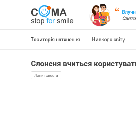
Влучн
Свято
Територія натхнення
Навколо світу
Слоненя вчиться користувати
Лапи і хвости