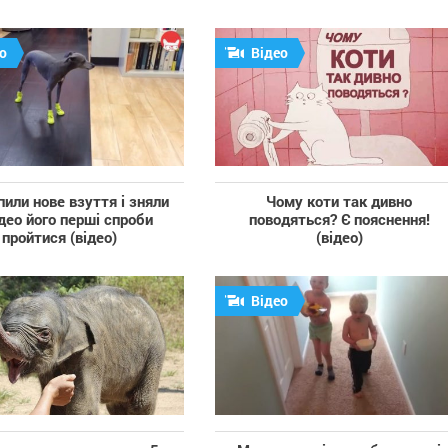
о
Відео
пили нове взуття і зняли
Чому коти так дивно
ідео його перші спроби
поводяться? Є пояснення!
пройтися (відео)
(відео)
Відео