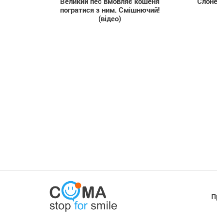
Великий пес вмовляє кошеня
Слоне
погратися з ним. Смішнючий!
(відео)
П