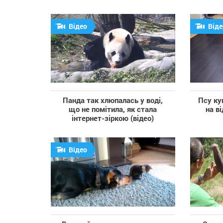
Відео
Віде
Панда так хлюпалась у воді,
Псу ку
що не помітила, як стала
на в
інтернет-зіркою (відео)
Відео