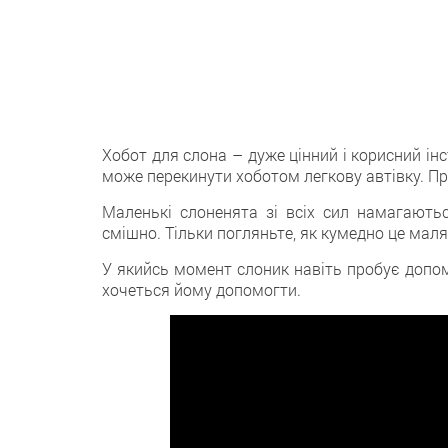
Хобот для слона – дуже цінний і корисний ін
може перекинути хоботом легкову автівку. Пра
Маленькі слоненята зі всіх сил намагаютьс
смішно. Тільки погляньте, як кумедно це мал
У якийсь момент слоник навіть пробує допом
хочеться йому допомогти.