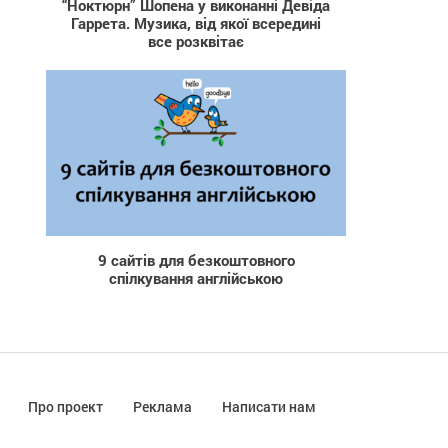
“Ноктюрн” Шопена у виконанні Девіда
Гаррета. Музика, від якої всередині
все розквітає
7 123
9 сайтів для безкоштовного
спілкування англійською
Про проект
Реклама
Написати нам