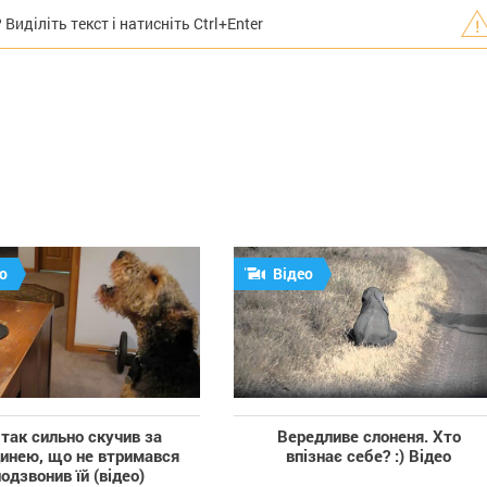
иділіть текст і натисніть Ctrl+Enter
о
Відео
так сильно скучив за
Вередливе слоненя. Хто
динею, що не втримався
впізнає себе? :) Відео
подзвонив їй (відео)