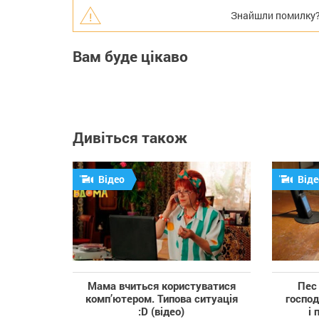
Знайшли помилку? В
Вам буде цікаво
Дивіться також
Відео
Віде
Мама вчиться користуватися
Пес 
комп’ютером. Типова ситуація
госпо
:D (відео)
і 