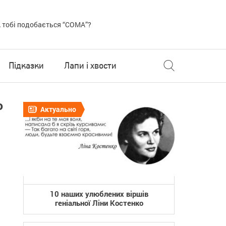
 тобі подобається “COMA”?
Підказки
Лапи і хвости
о
Актуально
10 наших улюблених віршів
геніальної Ліни Костенко