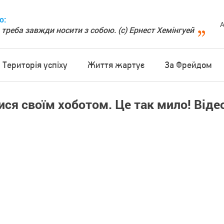
о:
А
 треба завжди носити з собою. (с) Ернест Хемінгуей
Територія успіху
Життя жартує
За Фрейдом
ся своїм хоботом. Це так мило! Віде