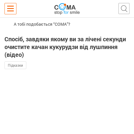
А тобі подобається “COMA”?
Спосіб, завдяки якому ви за лічені секунди
очистите качан кукурудзи від лушпиння
(відео)
Підказки