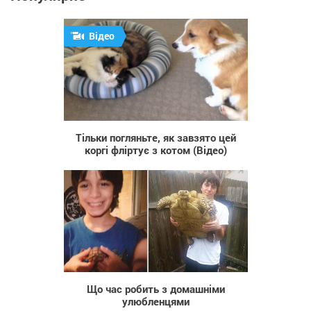
Відео
1 009
Тільки погляньте, як завзято цей
коргі фліртує з котом (Відео)
834
Що час робить з домашніми
улюбленцями