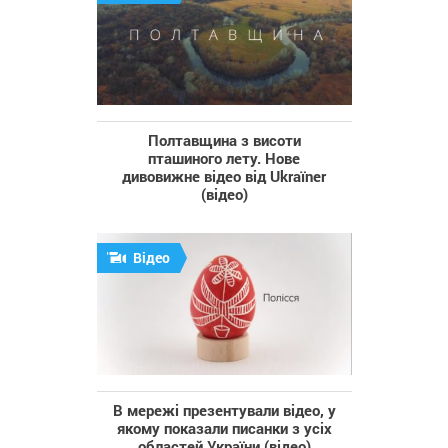
Полтавщина з висоти
пташиного лету. Нове
дивовижне відео від Ukraїner
(відео)
Відео
В мережі презентували відео, у
якому показали писанки з усіх
областей України (відео)