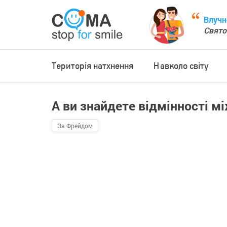
Влучн
Свято
Територія натхнення
Навколо світу
А ви знайдете відмінності м
За Фрейдом