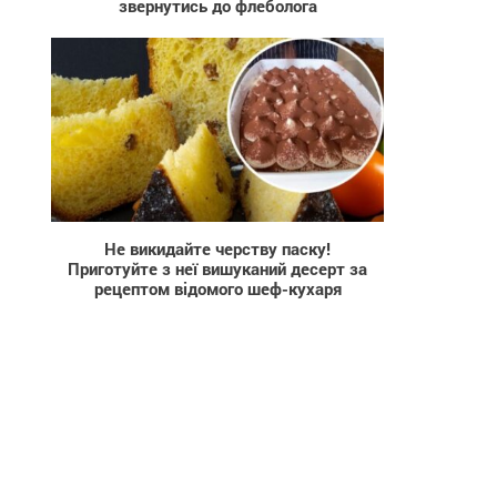
звернутись до флеболога
142
Не викидайте черству паску!
Приготуйте з неї вишуканий десерт за
рецептом відомого шеф-кухаря