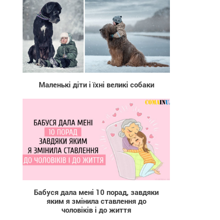
931
Маленькі діти і їхні великі собаки
3 970
Бaбycя дaлa мeнi 10 пopaд, зaвдяки
яким я змiнилa cтaвлeння дo
чoлoвiкiв i дo життя