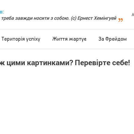
о:
А
 треба завжди носити з собою. (с) Ернест Хемінгуей
Територія успіху
Життя жартує
За Фрейдом
іж цими картинками? Перевірте себе!