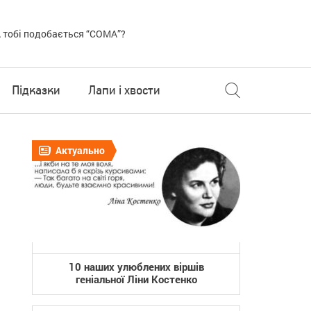
 тобі подобається “COMA”?
Підказки
Лапи і хвости
Актуально
10 наших улюблених віршів
геніальної Ліни Костенко