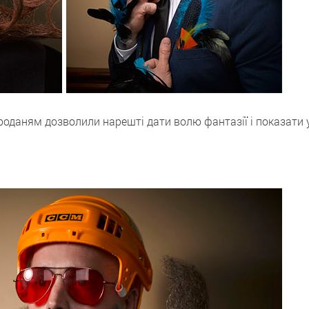
ороданям дозволили нарешті дати волю фантазії і показати 