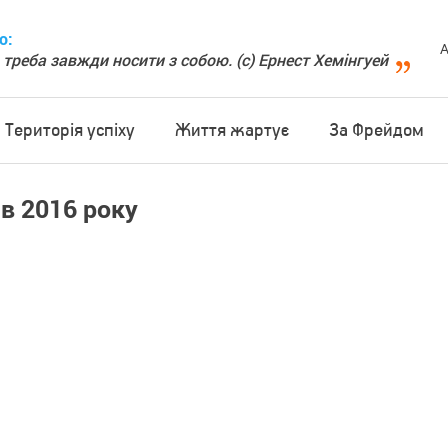
о:
А
 треба завжди носити з собою. (с) Ернест Хемінгуей
Територія успіху
Життя жартує
За Фрейдом
в 2016 року