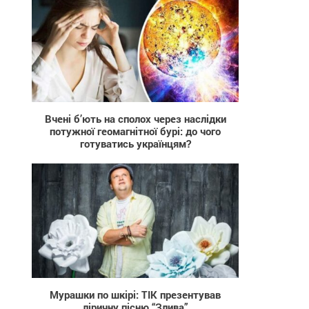
111
Вчені б’ють на сполох через наслідки
потужної геомагнітної бурі: до чого
готуватись українцям?
846
Мурашки по шкірі: ТІК презентував
ліричну пісню “Злива”