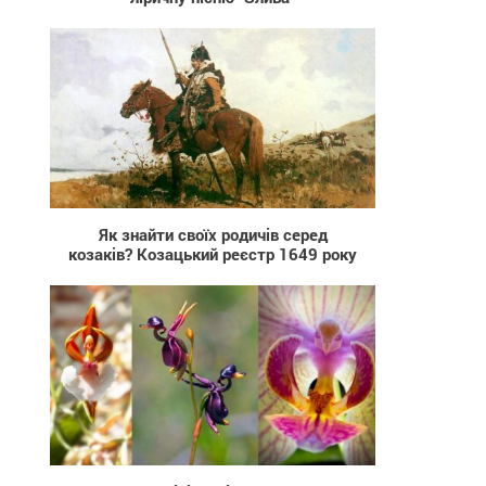
4 722
Як знайти своїх родичів серед
козаків? Козацький реєстр 1649 року
8 063