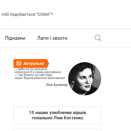
 тобі подобається “COMA”?
Підказки
Лапи і хвости
Актуально
10 наших улюблених віршів
геніальної Ліни Костенко