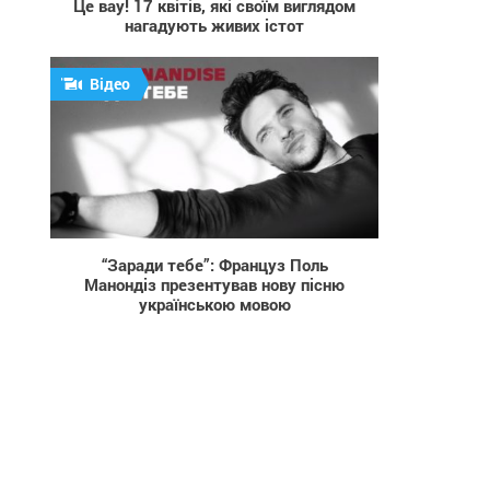
Це вау! 17 квітів, які своїм виглядом
нагадують живих істот
Відео
934
“Заради тебе”: Француз Поль
Манондіз презентував нову пісню
українською мовою