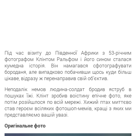
Під час візиту до Південної Африки з 53-річним
фотографом Клінтом Ральфом і його сином сталася
кумедна історія. Він намагався сфотографувати
бороданя, але випадково побачивши щось куди більш
цікаве, відразу ж перенаправив свій об’єктив.
Неподалік немов людина-солдат бродив яструб в
пошуках їжі. Клінт зробив воістину епічне фото, яке
потім розійшлося по всій мережі. Хижий птах миттєво
став героєм всіляких фотошоп-мемів, кращі з яких ми
представляємо вашій увазі.
Оригінальне фото