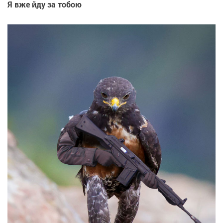
Я вже йду за тобою