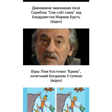
Дивовижне виконання пісні
Скрябіна “Спи собі сама” від
бандуристки Марини Круть
(відео)
8 045
Вірш Ліни Костенко “Крила”,
зачитаний Богданом Ступкою
(відео)