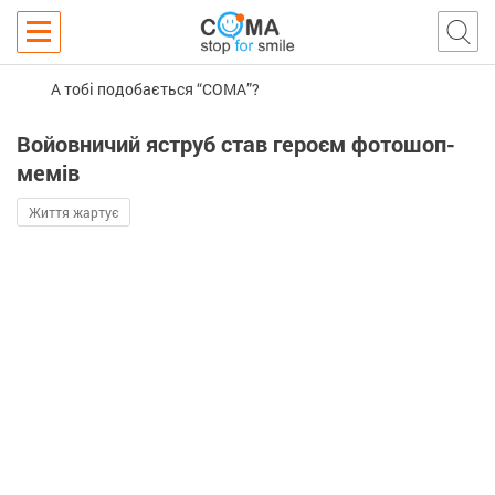
А тобі подобається “COMA”?
Войовничий яструб став героєм фотошоп-
мемів
Життя жартує