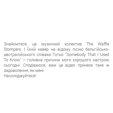
Знайомтеся, це музичний колектив The Waffle
Stompers. І їхній кавер на відому пісню бельгійсько-
австралійського співака Готьє “Somebody That I Used
To Know” – головна причина мого хорошого настрою
сьогодні. Сподіваюся, вам це відео принесе таке ж
задоволення, як мені.
Насолоджуйтеся!