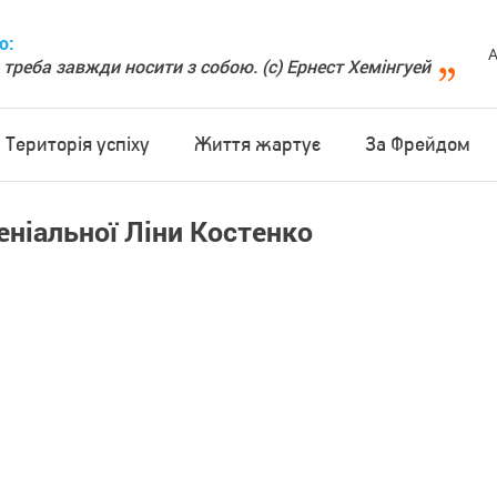
о:
А
 треба завжди носити з собою. (с) Ернест Хемінгуей
Територія успіху
Життя жартує
За Фрейдом
еніальної Ліни Костенко