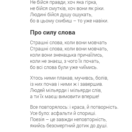
Не бійся правди, хоч яка гірка,
не бійся смутків, хоч вони як ріки.
Людині бійся душу ошукать,
бо в цьому схибиш – то уже навіки.
Про силу слова
Страшні слова, коли вони мовчать
Страшні слова, коли вони мовчать,
коли вони зненацька причаїлись,
коли не знаєш, з чого їх почать,
бо всі слова були уже чиїмись.
Хтось ними плакав, мучивсь, болів,
із них почав і ними ж і завершив.
Людей мільярди і мільярди слів,
а ти їх маєш вимовити вперше!
Все повторялось: і краса, й потворність.
Усе було: асфальти й спориші.
Поезія – це завжди неповторність,
якийсь безсмертний дотик до душі.