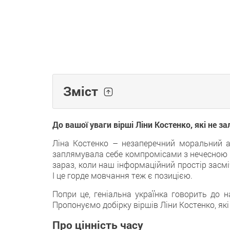
Зміст
До вашої уваги вірші Ліни Костенко, які не 
Ліна Костенко – незаперечний моральний ав
заплямувала себе компромісами з нечесною 
зараз, коли наш інформаційний простір засм
І це горде мовчання теж є позицією.
Попри це, геніальна українка говорить до 
Пропонуємо добірку віршів Ліни Костенко, як
Про цінність часу