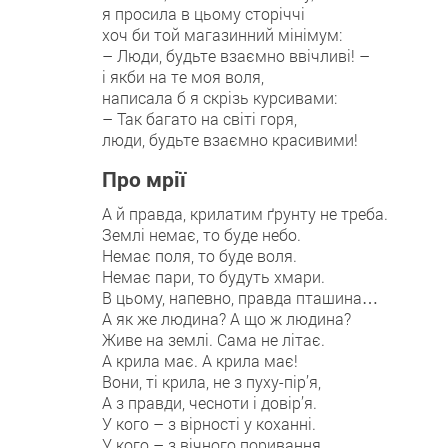
я просила в цьому сторіччі
хоч би той магазинний мінімум:
– Люди, будьте взаємно ввічливі! –
і якби на те моя воля,
написала б я скрізь курсивами:
– Так багато на світі горя,
люди, будьте взаємно красивими!
Про мрії
А й правда, крилатим ґрунту не треба.
Землі немає, то буде небо.
Немає поля, то буде воля.
Немає пари, то будуть хмари.
В цьому, напевно, правда пташина…
А як же людина? А що ж людина?
Живе на землі. Сама не літає.
А крила має. А крила має!
Вони, ті крила, не з пуху-пір’я,
А з правди, чесноти і довір’я.
У кого – з вірності у коханні.
У кого – з вічного поривання.