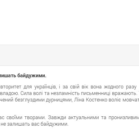
залишать байдужими.
торитет для українців, і за свій вік вона жодного разу 
владою. Сила волі та незламність письменниці вражають. 
ічений безглуздими дурницями, Ліна Костенко воліє мовчат
нас своїми творами. Завжди актуальними та пронизливим
і не залишать вас байдужими.