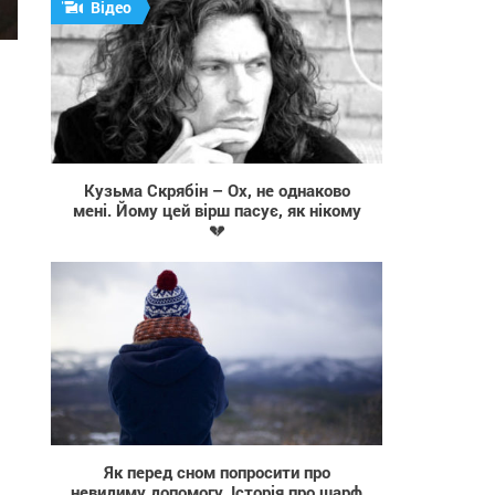
Відео
1 865
Кузьма Скрябін – Ох, не однаково
мені. Йому цей вірш пасує, як нікому
💔
3 199
Як перед сном попросити про
невидиму допомогу. Історія про шарф