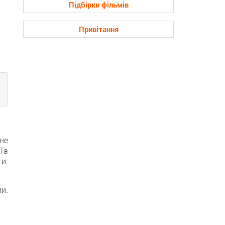
Підбірки фільмів
Привітання
не
Та
и.
и.