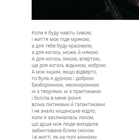
Коли я буду навіть сивою,
і життя моє піде мрякою,
а для тебе буду красивою,
а для когось, може, й ніякою.
А для когось лихою, впертою,
ще для когось відьмою, коброю.
А між іншим, якщо відверто,
то була я дурною і доброю.
Безборонною, несинхронною
ні з теоріями, ні з практиками.
і боліла в мене іронія
всіма ліктиками й галактиками.
І не знало міщанське кодло,
коли я захлиналась лихом,
що душа між люди виходила
забинтована білим сміхом.
І в житті, як на полі мінному,