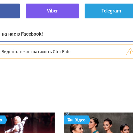
Viber
Telegram
на нас в Facebook!
иділіть текст і натисніть Ctrl+Enter
о
Відео