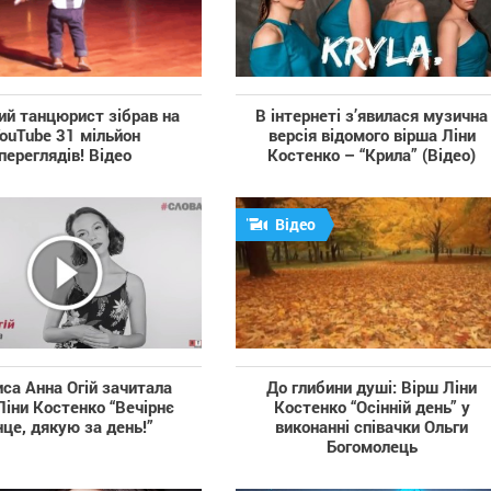
ий танцюрист зібрав на
В інтернеті з’явилася музична
ouTube 31 мільйон
версія відомого вірша Ліни
переглядів! Відео
Костенко – “Крила” (Відео)
Відео
са Анна Огій зачитала
До глибини душі: Вірш Ліни
Ліни Костенко “Вечірнє
Костенко “Осінній день” у
нце, дякую за день!”
виконанні співачки Ольги
Богомолець