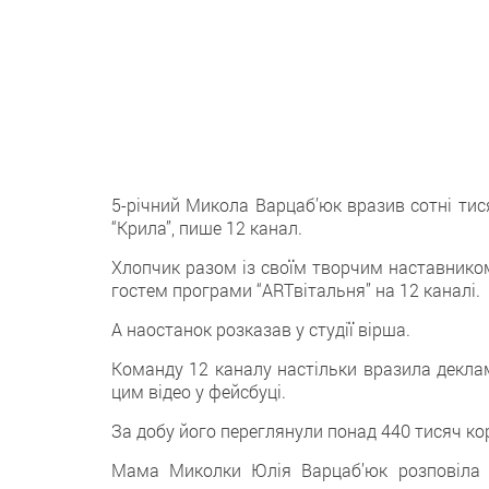
5-річний Микола Варцаб’юк вразив сотні тис
“Крила”, пише 12 канал.
Хлопчик разом із своїм творчим наставником
гостем програми “ARTвітальня” на 12 каналі.
А наостанок розказав у студії вірша.
Команду 12 каналу настільки вразила декла
цим відео у фейсбуці.
За добу його переглянули понад 440 тисяч ко
Мама Миколки Юлія Варцаб’юк розповіла 