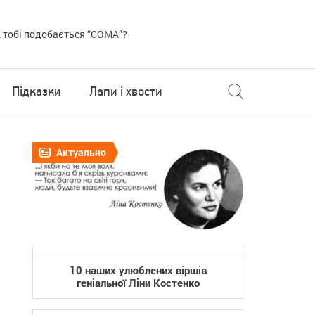
 тобі подобається “COMA”?
Підказки
Лапи і хвости
Актуально
10 наших улюблених віршів
геніальної Ліни Костенко