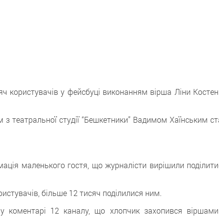
яч користувачів у фейсбуці виконанням вірша Ліни Костен
 з театральної студії “Бешкетники” Вадимом Хаїнським ст
мація маленького гостя, що журналісти вирішили поділити
ристувачів, більше 12 тисяч поділилися ним.
у коментарі 12 каналу, що хлопчик захопився віршами