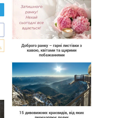
86
Доброго ранку – гарні листівки з
кавою, квітами та щирими
побажаннями
1 194
15 дивовижних краєвидів, від яких
перехоплює подих