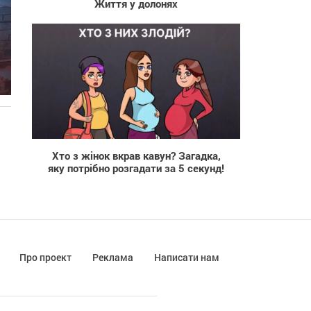
Життя у долонях
1 639
Хто з жінок вкрав кавун? Загадка,
яку потрібно розгадати за 5 секунд!
Про проект
Реклама
Написати нам