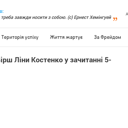
о:
А
 треба завжди носити з собою. (с) Ернест Хемінгуей
Територія успіху
Життя жартує
За Фрейдом
ірш Ліни Костенко у зачитанні 5-