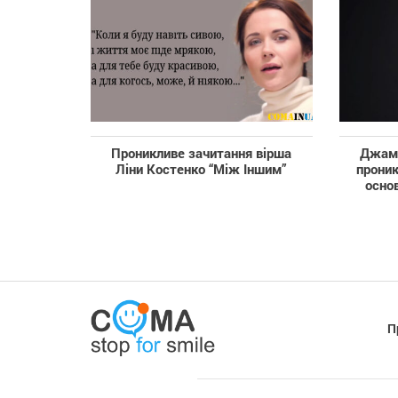
Проникливе зачитання вірша
Джама
Ліни Костенко “Між Іншим”
проник
основ
П