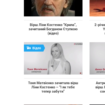
Вірш Ліни Костенко “Крила”,
2-річн
зачитаний Богданом Ступкою
Y
(відео)
Відео
Тоня Матвієнко зачитала вірш
Актри
Ліни Костенко – “І як тебе
вірш 
тепер забути”
со