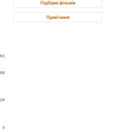
Підбірки фільмів
Привітання
ко
ав
ся
 з