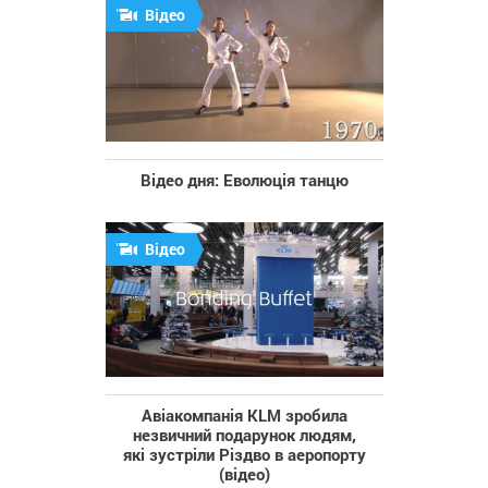
Відео
Відео дня: Еволюція танцю
Відео
Авіакомпанія KLM зробила
незвичний подарунок людям,
які зустріли Різдво в аеропорту
(відео)