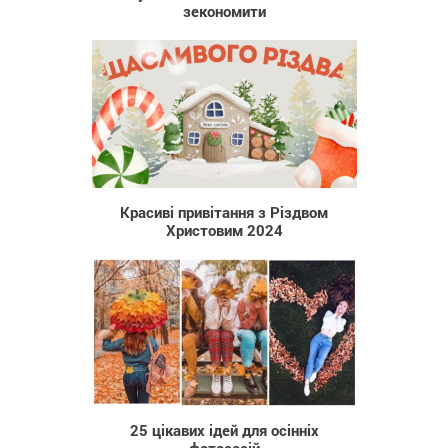
зекономити
809
Красиві привітання з Різдвом
Христовим 2024
2 110
25 цікавих ідей для осінніх
фотосесій