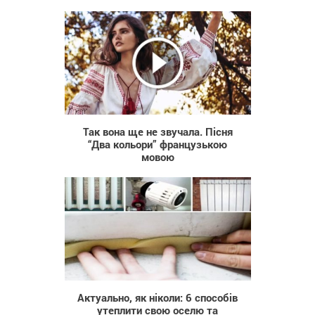
24 338
Так вона ще не звучала. Пісня
“Два кольори” французькою
мовою
952
Актуально, як ніколи: 6 способів
утеплити свою оселю та