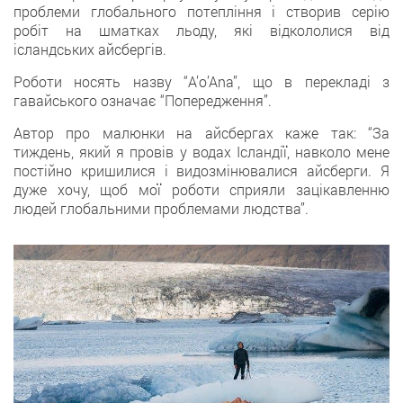
проблеми глобального потепління і створив серію
робіт на шматках льоду, які відкололися від
ісландських айсбергів.
Роботи носять назву “A’o’Ana”, що в перекладі з
гавайського означає “Попередження”.
Автор про малюнки на айсбергах каже так: “За
тиждень, який я провів у водах Ісландії, навколо мене
постійно кришилися і видозмінювалися айсберги. Я
дуже хочу, щоб мої роботи сприяли зацікавленню
людей глобальними проблемами людства”.