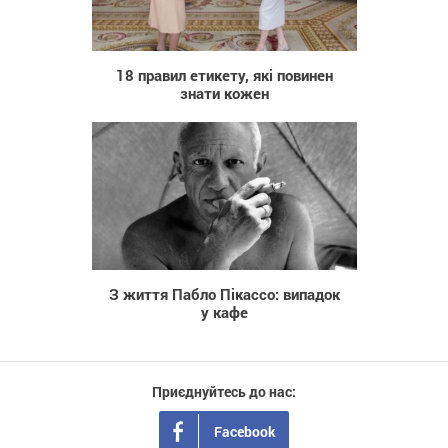
107 371
18 правил етикету, які повинен
знати кожен
2 642
З життя Пабло Пікассо: випадок
у кафе
Приєднуйтесь до нас:
Facebook