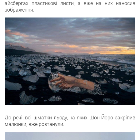
айсбергах пластикові листи, а вже на них наносив
зображення.
До речі, всі шматки льоду, на яких Шон Йоро закріпив
малюнки, вже розтанули.