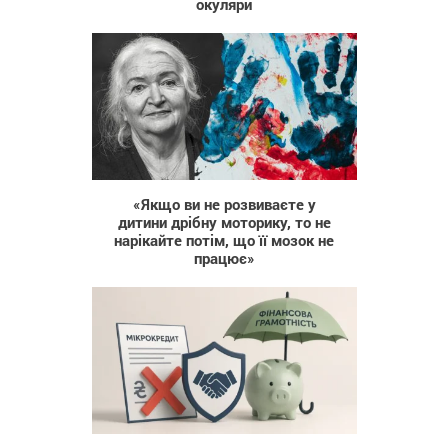
окуляри
51 914
«Якщо ви не розвиваєте у
дитини дрібну моторику, то не
нарікайте потім, що її мозок не
працює»
14