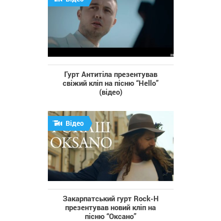
Гурт Антитіла презентував
свіжий кліп на пісню “Hello”
(відео)
Відео
Закарпатський гурт Rock-H
презентував новий кліп на
пісню “Оксано”