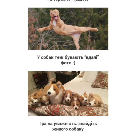
1 091
У собак теж бувають “вдалі”
фото :)
1 652
Гра на уважність: знайдіть
живого собаку