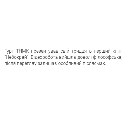
Гурт ТНМК презентував свій тридцять перший кліп –
“Небокрай”. Відеоробота вийшла доволі філософська, –
після перегляу залишає особливий післясмак.