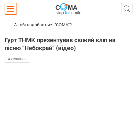
А тобі подобається “COMA”?
Гурт ТНМК презентував свіжий кліп на
пісню “Небокрай” (відео)
Актуально