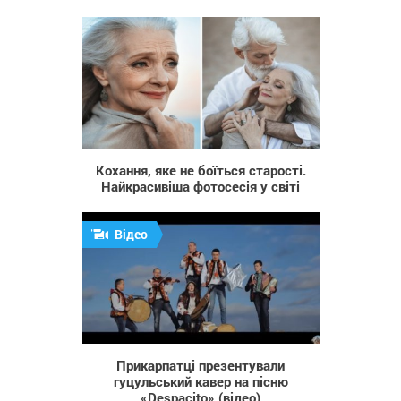
10 728
Кохання, яке не боїться старості.
Найкрасивіша фотосесія у світі
Відео
1 019
Прикарпатці презентували
гуцульський кавер на пісню
«Despacito» (відео)