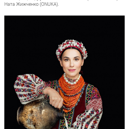
Ната Жижченко (ONUKA).