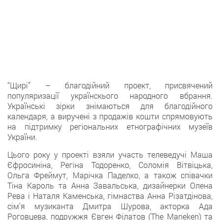
“Щирі” – благодійний проект, присвячений
популяризації українскього народного вбрання.
Українські зірки знімаються для благодійного
календаря, а виручені з продажів кошти спрямовують
на підтримку регіональних етнографічних музеїв
України.
Цього року у проекті взяли участь телеведучі Маша
Єфросиніна, Регіна Тодоренко, Соломія Вітвіцька,
Ольга Фреймут, Марічка Паделко, а також співачки
Тіна Кароль та Анна Завальська, дизайнерки Олена
Рева і Наталя Каменська, гімнаства Анна Різатдінова,
сім’я музиканта Дмитра Шурова, акторка Ада
Роговцева, подружжя Євген Філатов (The Maneken) та