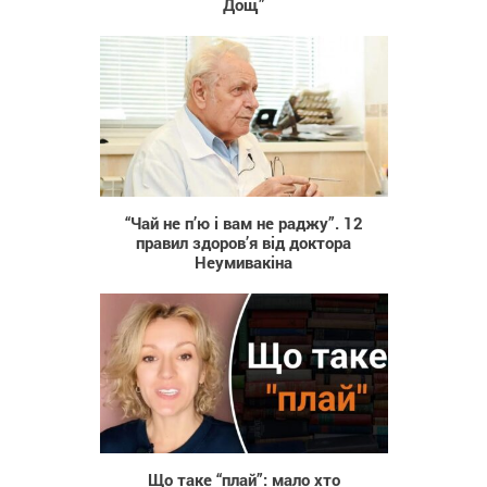
Дощ”
334 879
“Чай не п’ю і вам не раджу”. 12
правил здоров’я від доктора
Неумивакіна
244
Що таке “плай”: мало хто