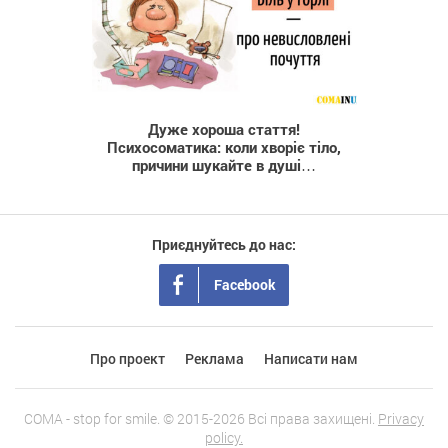
15 924
Дуже хороша стаття!
Психосоматика: коли хворіє тіло,
причини шукайте в душі…
Приєднуйтесь до нас:
Facebook
Про проект
Реклама
Написати нам
COMA - stop for smile. © 2015-2026 Всі права захищені.
Privacy
policy.