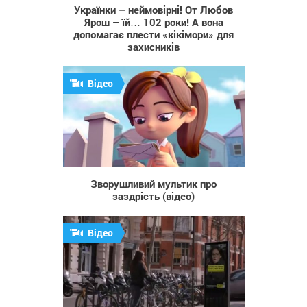
Українки – неймовірні! От Любов
Ярош – їй… 102 роки! А вона
допомагає плести «кікімори» для
захисників
Відео
88 321
Зворушливий мультик про
заздрість (відео)
Відео
634